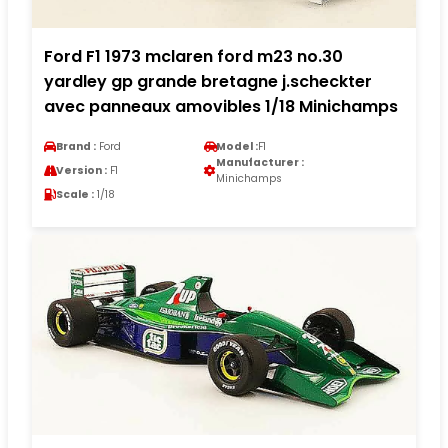
Ford F1 1973 mclaren ford m23 no.30
yardley gp grande bretagne j.scheckter
avec panneaux amovibles 1/18 Minichamps
Brand :
Ford
Model :
F1
Manufacturer :
Version :
F1
Minichamps
Scale :
1/18