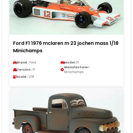
Ford F1 1976 mclaren m 23 jochen mass 1/18
Minichamps
Brand :
Ford
Model :
F1
Manufacturer :
Version :
F1
Minichamps
Scale :
1/18