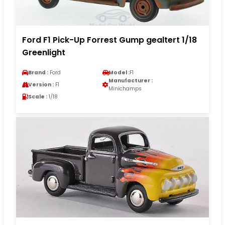
Ford F1 Pick-Up Forrest Gump gealtert 1/18
Greenlight
Brand :
Ford
Model :
F1
Manufacturer :
Version :
F1
Minichamps
Scale :
1/18