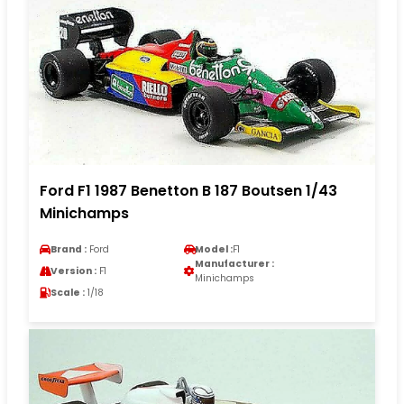
Ford F1 1987 Benetton B 187 Boutsen 1/43
Minichamps
Brand :
Ford
Model :
F1
Manufacturer :
Version :
F1
Minichamps
Scale :
1/18