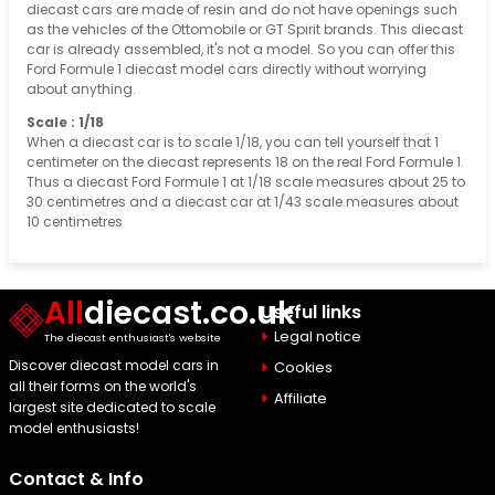
diecast cars are made of resin and do not have openings such
as the vehicles of the Ottomobile or GT Spirit brands. This diecast
car is already assembled, it's not a model. So you can offer this
Ford Formule 1 diecast model cars directly without worrying
about anything.
Scale : 1/18
When a diecast car is to scale 1/18, you can tell yourself that 1
centimeter on the diecast represents 18 on the real Ford Formule 1.
Thus a diecast Ford Formule 1 at 1/18 scale measures about 25 to
30 centimetres and a diecast car at 1/43 scale measures about
10 centimetres
All
diecast.co.uk
Useful links
Legal notice
The diecast enthusiast's website
Discover diecast model cars in
Cookies
all their forms on the world's
Affiliate
largest site dedicated to scale
model enthusiasts!
Contact & Info