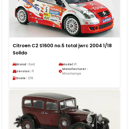
Citroen C2 S1600 no.5 total jwrc 2004 1/18
Solido
Brand :
Ford
Model :
F1
Manufacturer :
Version :
F1
Minichamps
Scale :
1/18