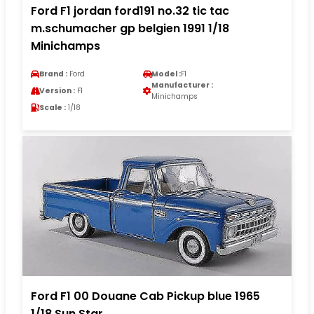
Ford F1 jordan ford191 no.32 tic tac
m.schumacher gp belgien 1991 1/18
Minichamps
Brand :
Ford
Model :
F1
Manufacturer :
Version :
F1
Minichamps
Scale :
1/18
Ford F1 00 Douane Cab Pickup blue 1965
1/18 Sun Star