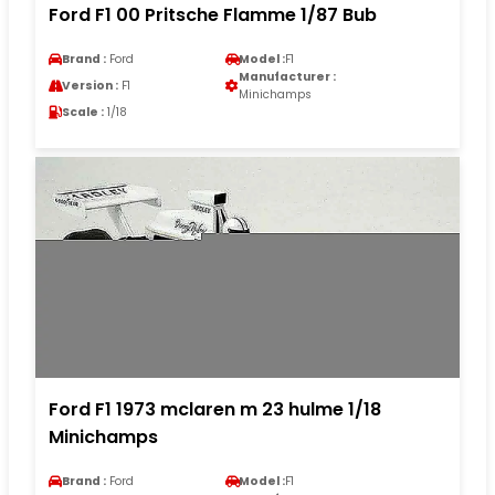
Ford F1 00 Pritsche Flamme 1/87 Bub
Brand :
Ford
Model :
F1
Manufacturer :
Version :
F1
Minichamps
Scale :
1/18
Ford F1 1973 mclaren m 23 hulme 1/18
Minichamps
Brand :
Ford
Model :
F1