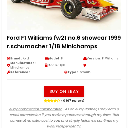
Ford F1 Williams fw21 no.6 showcar 1999
r.schumacher 1/18 Minichamps
Brand :
Ford
Model :
F1
Version :
F1 Williams
Manufacturer :
Scale :
1/18
Minichamps
Reference :
Type :
Formule 1
BUY ON EBAY
4.0 (67 reviews)
eBay commercial collaboration
: As an eBay Partner, I may earn a
small commission if you make a purchase through my links. This
comes at no extra cost to you and simply helps me continue my
work independently.