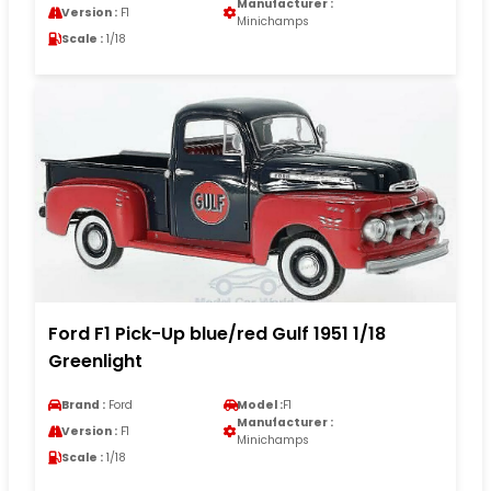
Manufacturer :
Version :
F1
Minichamps
Scale :
1/18
Ford F1 Pick-Up blue/red Gulf 1951 1/18
Greenlight
Brand :
Ford
Model :
F1
Manufacturer :
Version :
F1
Minichamps
Scale :
1/18