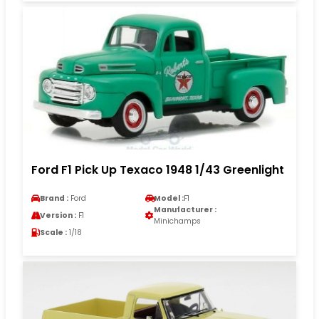
Ford F1 Pick Up Texaco 1948 1/43 Greenlight
Brand :
Ford
Model :
F1
Manufacturer :
Version :
F1
Minichamps
Scale :
1/18