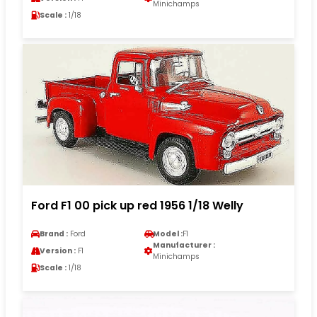
Minichamps
Scale :
1/18
Ford F1 00 pick up red 1956 1/18 Welly
Brand :
Ford
Model :
F1
Manufacturer :
Version :
F1
Minichamps
Scale :
1/18