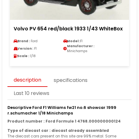
Volvo PV 654 red/black 1933 1/43 WhiteBox
Brand :
Ford
Model :
F1
Manufacturer :
Version :
F1
Minichamps
Scale :
1/18
description
specifications
Last 10 reviews
Descriptive Ford F1 Williams fw21 no.6 showcar 1999
r.schumacher 1/18 Minichamps
Product number : Ford Formule 1 4768.000000000124
Type of diecast car : diecast already assembled
The diecast cars present on this site are 99% metal. Some