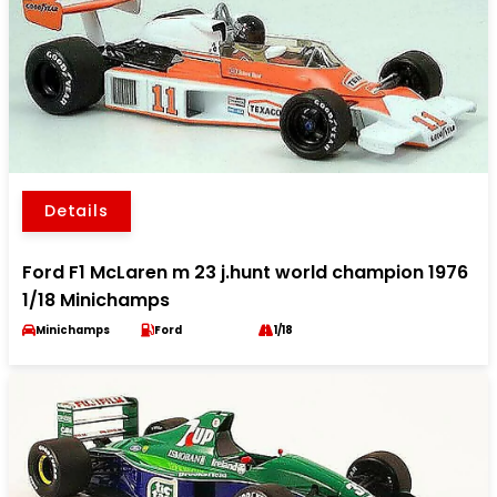
Details
Ford F1 McLaren m 23 j.hunt world champion 1976
1/18 Minichamps
Minichamps
Ford
1/18