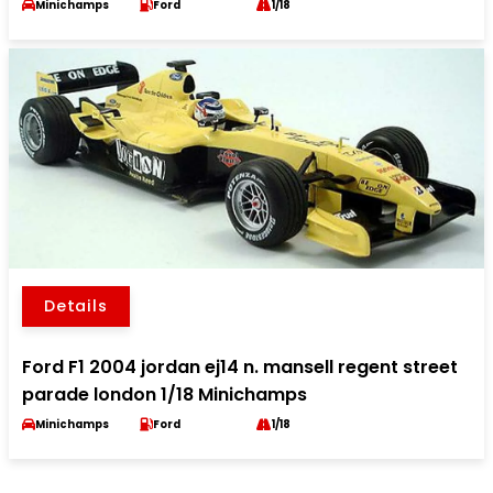
Minichamps
Ford
1/18
Details
Ford F1 2004 jordan ej14 n. mansell regent street
parade london 1/18 Minichamps
Minichamps
Ford
1/18