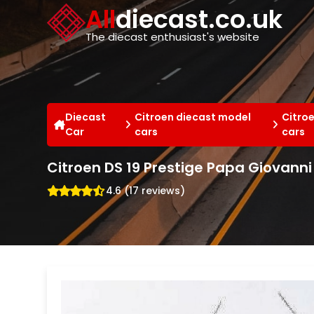
Cookies management panel
All
diecast.co.uk
The diecast enthusiast's website
Diecast
Citroen diecast model
Citro
Car
cars
cars
Citroen DS 19 Prestige Papa Giovanni X
4.6 (17 reviews)