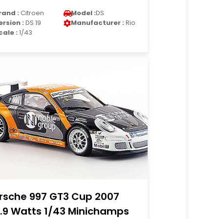
rand :
Citroen
Model :
DS
ersion :
DS 19
Manufacturer :
Rio
cale :
1/43
rsche 997 GT3 Cup 2007
.9 Watts 1/43 Minichamps