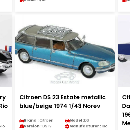
ry
Citroen DS 23 Estate metallic
Ci
Rio
blue/beige 1974 1/43 Norev
Da
19
Brand :
Citroen
Model :
DS
Me
Rio
Version :
DS 19
Manufacturer :
Rio