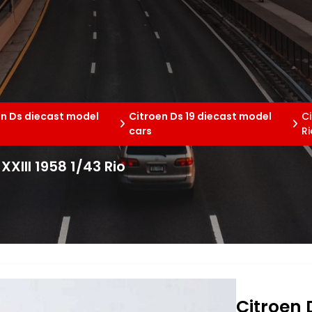
en Ds diecast model
Citroen Ds 19 diecast model
Ci
cars
Ri
XIII 1958 1/43 Rio
Citroen 