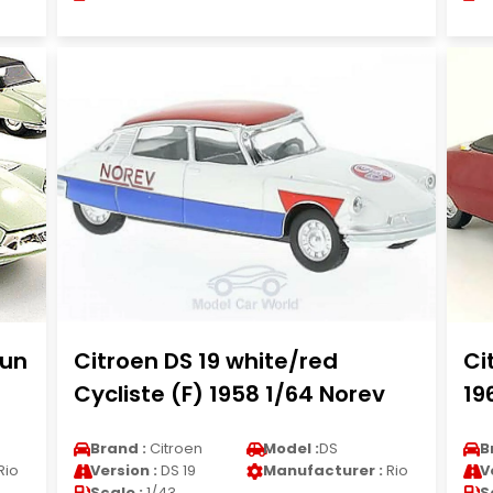
run
Citroen DS 19 white/red
Ci
Cycliste (F) 1958 1/64 Norev
19
Brand :
Citroen
Model :
DS
B
Rio
Version :
DS 19
Manufacturer :
Rio
V
Scale :
1/43
S