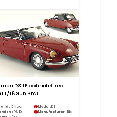
troen DS 19 cabriolet red
61 1/18 Sun Star
rand :
Citroen
Model :
DS
ersion :
DS 19
Manufacturer :
Rio
cale :
1/43