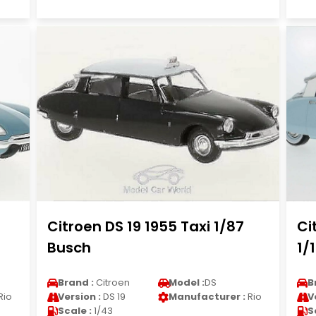
Citroen DS 19 1955 Taxi 1/87
Ci
Busch
1/
Brand :
Citroen
Model :
DS
B
Rio
Version :
DS 19
Manufacturer :
Rio
V
Scale :
1/43
S