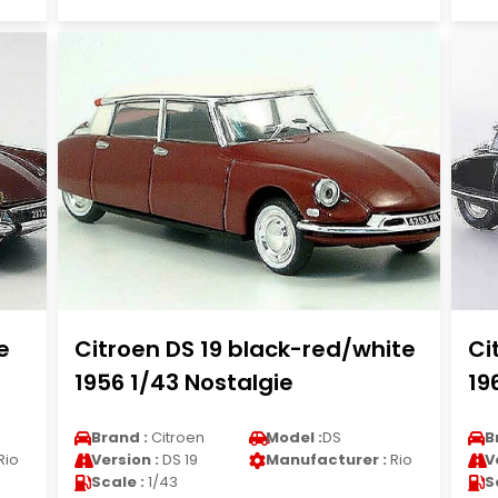
e
Citroen DS 19 black-red/white
Ci
1956 1/43 Nostalgie
19
Brand :
Citroen
Model :
DS
B
Rio
Version :
DS 19
Manufacturer :
Rio
V
Scale :
1/43
S