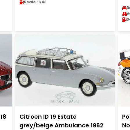
Scale :
1/43
B
V
S
/18
Citroen ID 19 Estate
Po
grey/beige Ambulance 1962
No