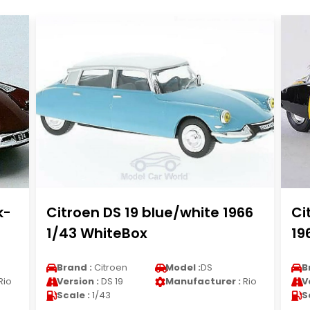
k-
Citroen DS 19 blue/white 1966
Ci
1/43 WhiteBox
19
Brand :
Citroen
Model :
DS
B
Rio
Version :
DS 19
Manufacturer :
Rio
V
Scale :
1/43
S