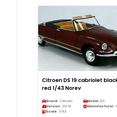
Citroen DS 19 cabriolet blac
red 1/43 Norev
Brand :
Citroen
Model :
DS
Version :
DS 19
Manufacturer :
Scale :
1/43