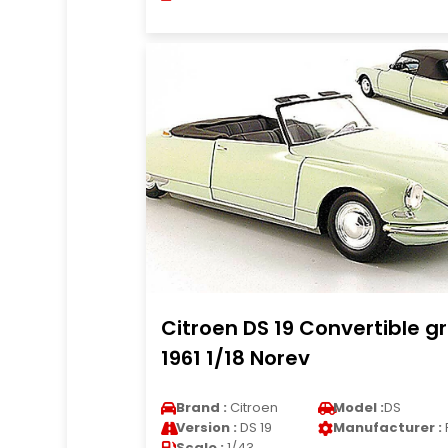
Citroen DS 19 Convertible g
1961 1/18 Norev
Brand :
Citroen
Model :
DS
Version :
DS 19
Manufacturer :
Scale :
1/43