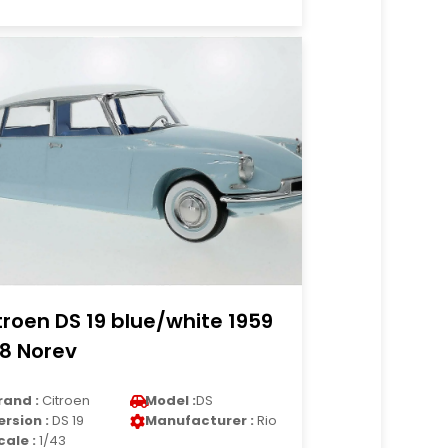
troen DS 19 blue/white 1959
18 Norev
rand :
Citroen
Model :
DS
ersion :
DS 19
Manufacturer :
Rio
cale :
1/43