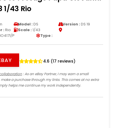
8 1/43 Rio
en
Model :
DS
Version :
DS 19
 :
Rio
Scale :
1/43
IO4171/P
Type :
EBAY
4.6 (17 reviews)
collaboration
: As an eBay Partner, I may earn a small
 make a purchase through my links. This comes at no extra
imply helps me continue my work independently.