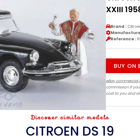
XXIII 195
Brand :
Citro
Manufacturer
Reference :
R
BUY ON 
eBay commercial 
commission if you
cost to you and s
Discover similar models
CITROEN DS 19