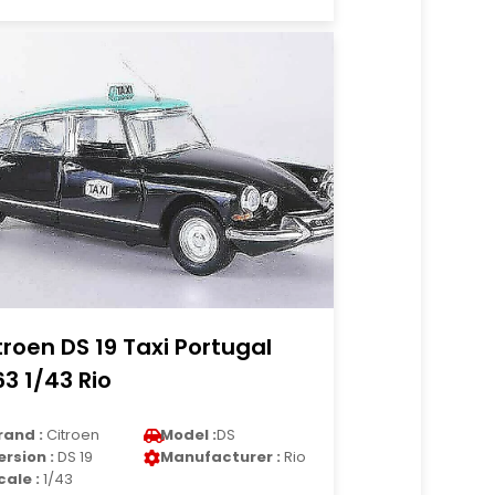
troen DS 19 Taxi Portugal
63 1/43 Rio
rand :
Citroen
Model :
DS
ersion :
DS 19
Manufacturer :
Rio
cale :
1/43