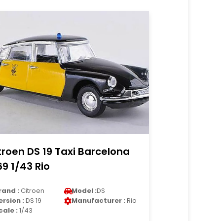
troen DS 19 Taxi Barcelona
69 1/43 Rio
rand :
Citroen
Model :
DS
ersion :
DS 19
Manufacturer :
Rio
cale :
1/43