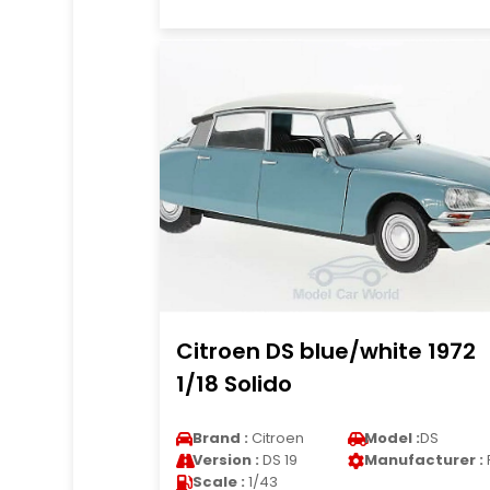
Citroen DS blue/white 1972
1/18 Solido
Brand :
Citroen
Model :
DS
Version :
DS 19
Manufacturer :
Scale :
1/43