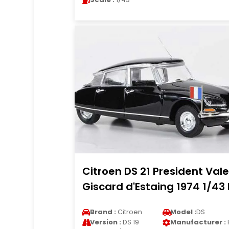
Citroen DS 21 President Vale
Giscard d'Estaing 1974 1/43 
Brand :
Citroen
Model :
DS
Version :
DS 19
Manufacturer :