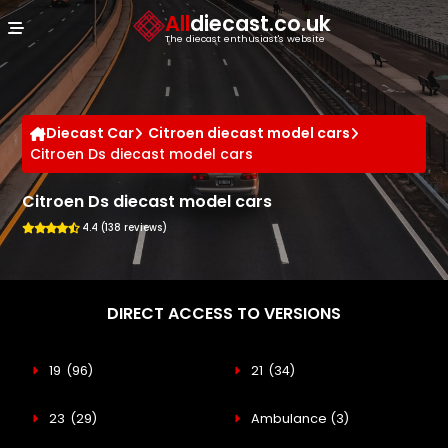
Cookies management panel
All
diecast.co.uk
The diecast enthusiast's website
Diecast Car
Citroen diecast model cars
Citroen Ds diecast model cars
Citroen Ds diecast model cars
4.4 (138 reviews)
DIRECT ACCESS TO VERSIONS
19
(96)
21
(34)
23
(29)
Ambulance
(3)