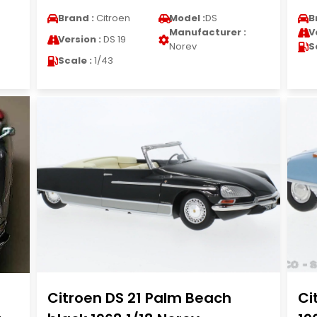
Brand :
Citroen
Model :
DS
B
Manufacturer :
V
Version :
DS 19
Norev
S
Scale :
1/43
Citroen DS 21 Palm Beach
Ci