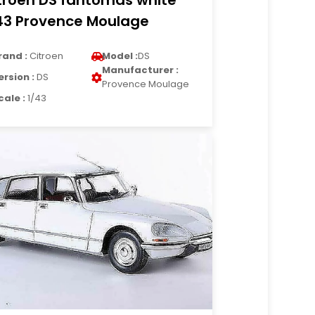
troen DS fantomas white
43 Provence Moulage
rand :
Citroen
Model :
DS
Manufacturer :
ersion :
DS
Provence Moulage
cale :
1/43