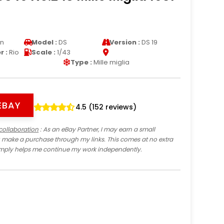
en
Model :
DS
Version :
DS 19
 :
Rio
Scale :
1/43
Type :
Mille miglia
EBAY
4.5 (152 reviews)
collaboration
: As an eBay Partner, I may earn a small
 make a purchase through my links. This comes at no extra
imply helps me continue my work independently.