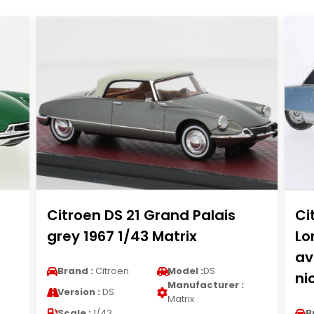
Citroen DS 21 Grand Palais
Ci
grey 1967 1/43 Matrix
Lo
av
Brand :
Citroen
Model :
DS
ni
Manufacturer :
Version :
DS
Matrix
Scale :
1/43
B