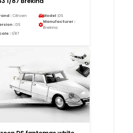
63 1/87 Brekina
rand :
Citroen
Model :
DS
Manufacturer :
ersion :
DS
Brekina
cale :
1/87