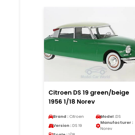
Citroen DS 19 green/beige
1956 1/18 Norev
Brand :
Citroen
Model :
DS
Manufacturer :
Version :
DS 19
Norev
Scale :
1/18