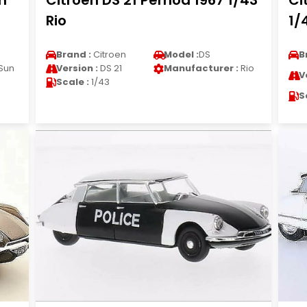
n
Citroen DS 21 Pernod 1967 1/43
Ci
Rio
1/
Brand :
Citroen
Model :
DS
B
Sun
Version :
DS 21
Manufacturer :
Rio
V
Scale :
1/43
S