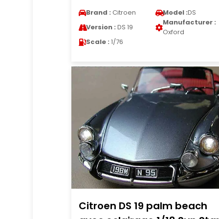
Brand :
Citroen
Model :
DS
Manufacturer :
Version :
DS 19
Oxford
Scale :
1/76
Citroen DS 19 palm beach