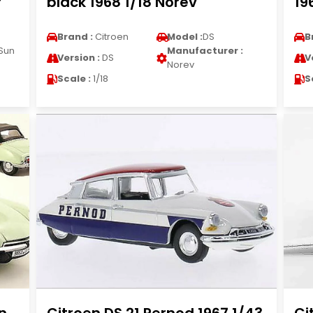
r
black 1968 1/18 Norev
19
Brand :
Citroen
Model :
DS
B
Sun
Manufacturer :
Version :
DS
V
Norev
Scale :
1/18
S