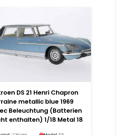
troen DS 21 Henri Chapron
rraine metallic blue 1969
ec Beleuchtung (Batterien
cht enthalten) 1/18 Metal 18
rand :
Citroen
Model :
DS