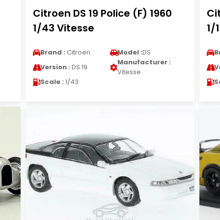
Citroen DS 19 Police (F) 1960
Ci
1/43 Vitesse
1/
Brand :
Citroen
Model :
DS
B
Manufacturer :
Version :
DS 19
V
Vitesse
Scale :
1/43
S