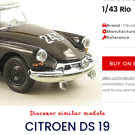
1/43 Rio
Brand :
Citro
Manufacturer
Reference :
BUY ON 
eBay commercial 
commission if you
cost to you and s
Discover similar models
CITROEN DS 19