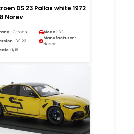
troen DS 23 Pallas white 1972
18 Norev
rand :
Citroen
Model :
DS
Manufacturer :
ersion :
DS 23
Norev
cale :
1/18