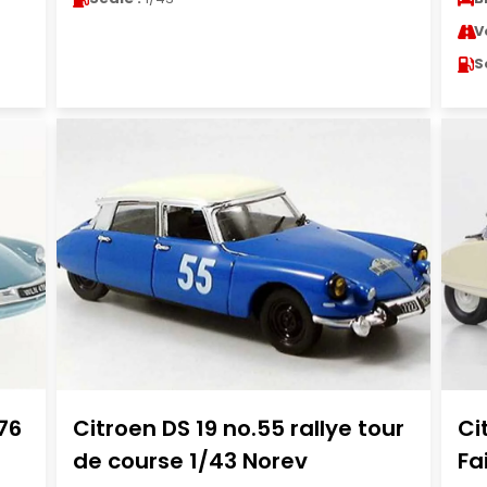
V
S
76
Citroen DS 19 no.55 rallye tour
Ci
de course 1/43 Norev
Fa