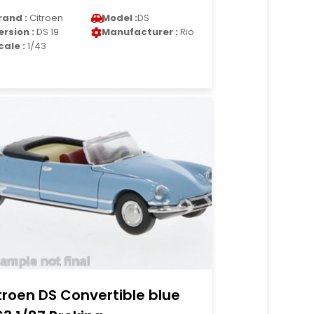
rand :
Citroen
Model :
DS
ersion :
DS 19
Manufacturer :
Rio
cale :
1/43
troen DS Convertible blue