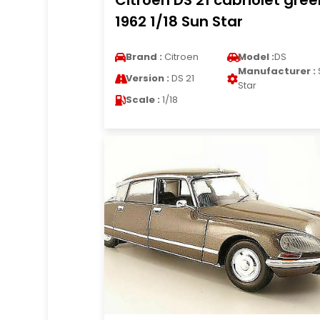
Citroen DS 21 cabriolet gree
1962 1/18 Sun Star
Brand :
Citroen
Model :
DS
Manufacturer :
Version :
DS 21
Star
Scale :
1/18