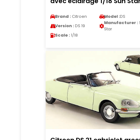
avec eclairage 1/18 Sun Sta
Brand :
Citroen
Model :
DS
Manufacturer :
Version :
DS 19
Star
Scale :
1/18