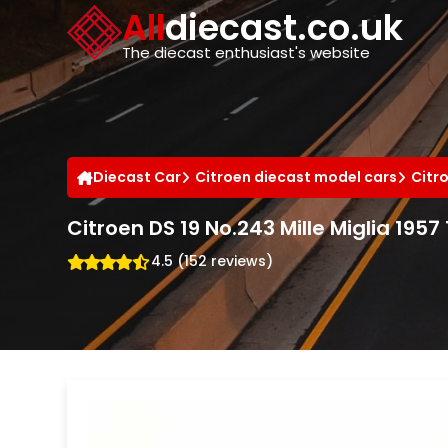
Cookies management panel
All
diecast.co.uk
The diecast enthusiast's website
Diecast Car
Citroen diecast model cars
Citr
Citroen DS 19 No.243 Mille Miglia 1957 
4.5 (152 reviews)