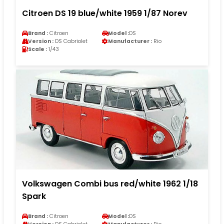
Citroen DS 19 blue/white 1959 1/87 Norev
Brand :
Citroen
Model :
DS
Version :
DS Cabriolet
Manufacturer :
Rio
Scale :
1/43
Volkswagen Combi bus red/white 1962 1/18
Spark
Brand :
Citroen
Model :
DS