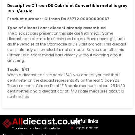
Descriptive Citroen DS Cabriolet Convertible metallic grey
1961 1/43 Rio
Product number : Citroen Ds 28772.00000000067
Type of diecast car : diecast already assembled
The diecast cars present on this site are 99% metal. Some
diecast cars are made of resin and do not have openings such
as the vehicles of the Ottomobile or GT Spirit brands. This diecast
car is already assembled, it's not a model. So you can offer this
Citroen Ds diecast model cars directly without worrying about
anything.
Scale : 1/43
When a diecast car is to scale 1/43, you can tell yourself that 1
centimeter on the diecast represents 43 on the real Citroen Ds.
Thus a diecast Citroen Ds at 1/18 scale measures about 25 to 30
centimetres and a diecast car at 1/43 scale measures about 10
centimetres
All
diecast.co.uk
Useful links
Legal notice
The diecast enthusiast's website