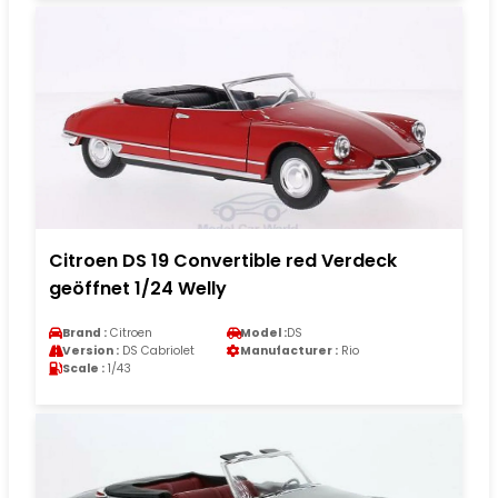
Citroen DS 19 Convertible red Verdeck
geöffnet 1/24 Welly
Brand :
Citroen
Model :
DS
Version :
DS Cabriolet
Manufacturer :
Rio
Scale :
1/43