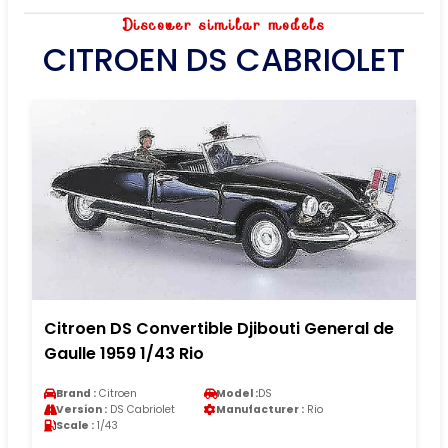
Discover similar models
CITROEN DS CABRIOLET
Citroen DS Convertible Djibouti General de
Gaulle 1959 1/43 Rio
Brand :
Citroen
Model :
DS
Version :
DS Cabriolet
Manufacturer :
Rio
Scale :
1/43