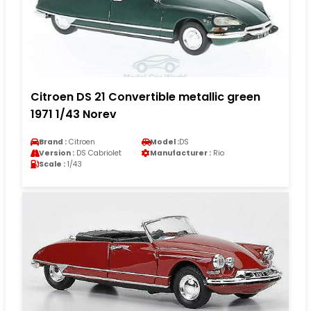
Citroen DS 21 Convertible metallic green
1971 1/43 Norev
Brand :
Citroen
Model :
DS
Version :
DS Cabriolet
Manufacturer :
Rio
Scale :
1/43