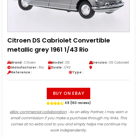
Citroen DS Cabriolet Convertible
metallic grey 1961 1/43 Rio
Brand :
Citroen
Model :
DS
Version :
DS Cabriolet
Manufacturer :
Rio
Scale :
1/43
Reference :
Type :
BUY ON EBAY
4.8 (160 reviews)
eBay commercial collaboration
: As an eBay Partner, I may earn a
small commission if you make a purchase through my links. This
comes at no extra cost to you and simply helps me continue my
work independently.