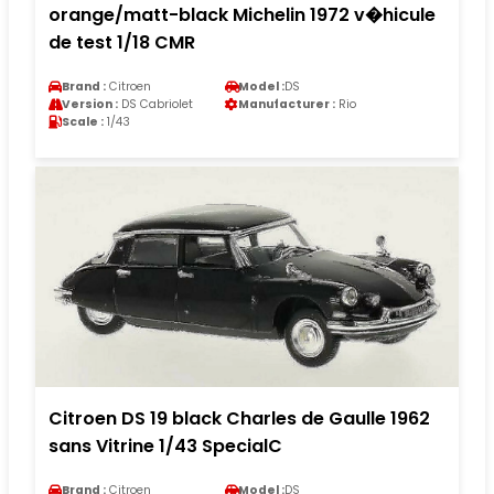
orange/matt-black Michelin 1972 v�hicule
de test 1/18 CMR
Brand :
Citroen
Model :
DS
Version :
DS Cabriolet
Manufacturer :
Rio
Scale :
1/43
Citroen DS 19 black Charles de Gaulle 1962
sans Vitrine 1/43 SpecialC
Brand :
Citroen
Model :
DS