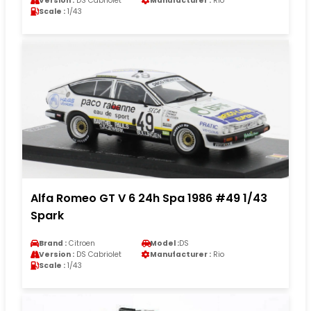
Version :
DS Cabriolet
Manufacturer :
Rio
Scale :
1/43
Alfa Romeo GT V 6 24h Spa 1986 #49 1/43
Spark
Brand :
Citroen
Model :
DS
Version :
DS Cabriolet
Manufacturer :
Rio
Scale :
1/43