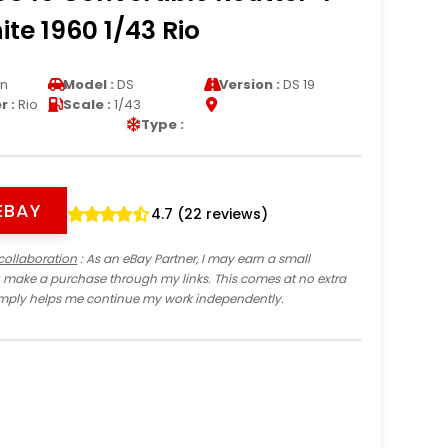
ite 1960 1/43 Rio
en
Model :
DS
Version :
DS 19
 :
Rio
Scale :
1/43
Type :
EBAY
4.7 (22 reviews)
collaboration
: As an eBay Partner, I may earn a small
 make a purchase through my links. This comes at no extra
imply helps me continue my work independently.