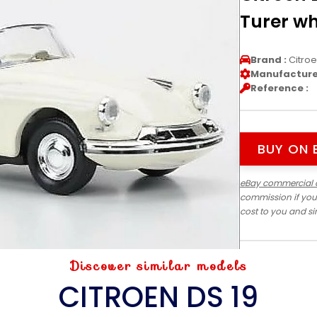
Turer wh
Brand :
Citro
Manufacturer
Reference :
BUY ON 
eBay commercial 
commission if you
cost to you and s
Discover similar models
CITROEN DS 19