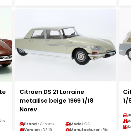
te
Citroen DS 21 Lorraine
Ci
metallise beige 1969 1/18
1/
Norev
B
Rio
V
Brand :
Citroen
Model :
DS
S
Version :
DS 19
Manufacturer :
Rio