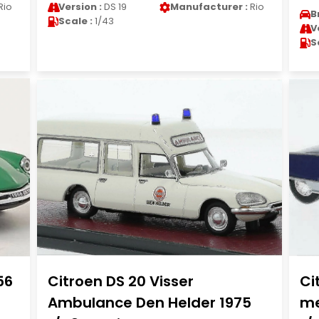
Rio
Version :
DS 19
Manufacturer :
Rio
B
Scale :
1/43
V
S
56
Citroen DS 20 Visser
Ci
Ambulance Den Helder 1975
me