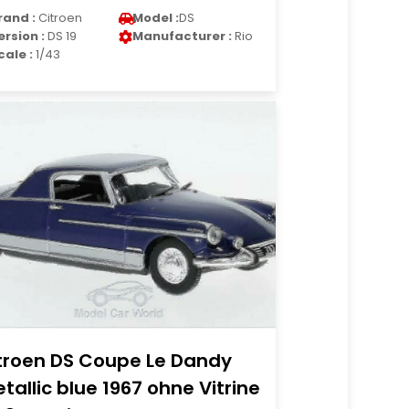
rand :
Citroen
Model :
DS
ersion :
DS 19
Manufacturer :
Rio
cale :
1/43
troen DS Coupe Le Dandy
tallic blue 1967 ohne Vitrine