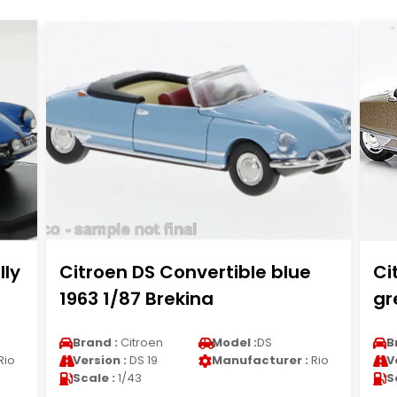
lly
Citroen DS Convertible blue
Ci
1963 1/87 Brekina
gr
Brand :
Citroen
Model :
DS
B
Rio
Version :
DS 19
Manufacturer :
Rio
V
Scale :
1/43
S