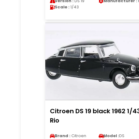
Version :
DS 19
Manufacturer :
Scale :
1/43
Citroen DS 19 black 1962 1/4
Rio
Brand :
Citroen
Model :
DS