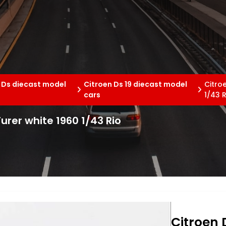
 Ds diecast model
Citroen Ds 19 diecast model
Citro
cars
1/43 R
urer white 1960 1/43 Rio
Citroen 