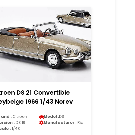
troen DS 21 Convertible
eybeige 1966 1/43 Norev
rand :
Citroen
Model :
DS
ersion :
DS 19
Manufacturer :
Rio
cale :
1/43