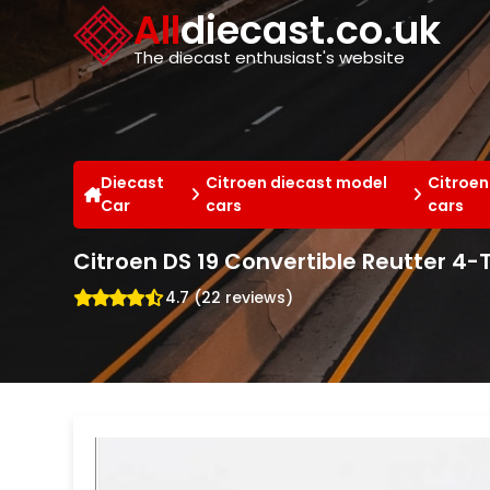
Cookies management panel
All
diecast.co.uk
The diecast enthusiast's website
Diecast
Citroen diecast model
Citroen
Car
cars
cars
Citroen DS 19 Convertible Reutter 4-T
4.7 (22 reviews)