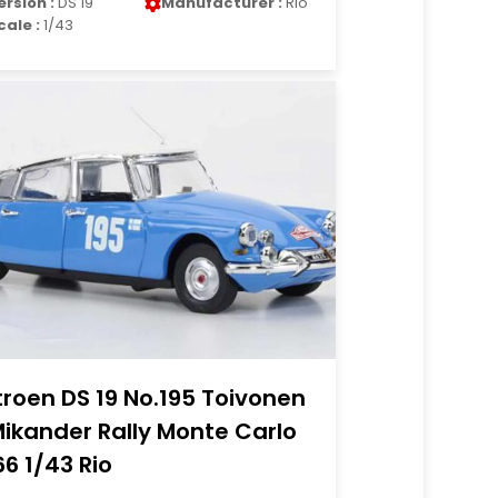
ersion :
DS 19
Manufacturer :
Rio
cale :
1/43
troen DS 19 No.195 Toivonen
Mikander Rally Monte Carlo
66 1/43 Rio