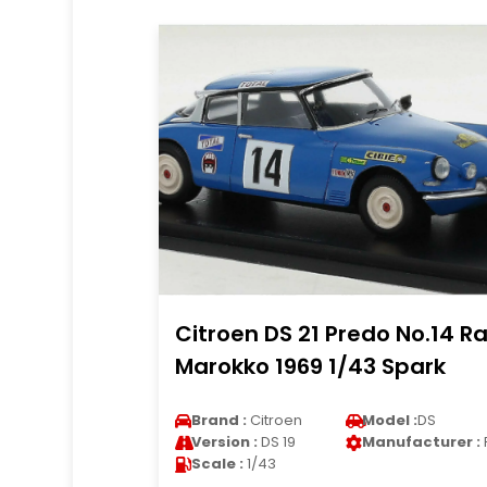
Citroen DS 21 Predo No.14 Ra
Marokko 1969 1/43 Spark
Brand :
Citroen
Model :
DS
Version :
DS 19
Manufacturer :
Scale :
1/43