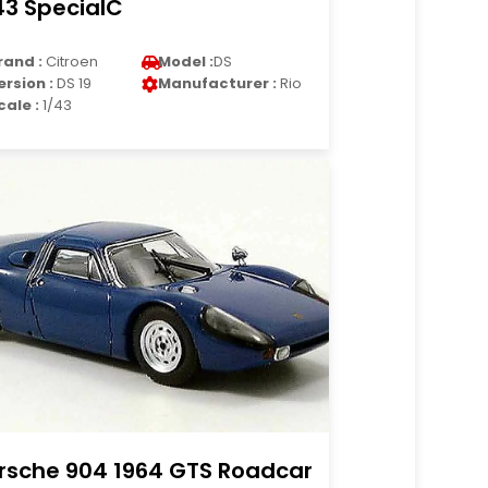
43 SpecialC
rand :
Citroen
Model :
DS
ersion :
DS 19
Manufacturer :
Rio
cale :
1/43
rsche 904 1964 GTS Roadcar