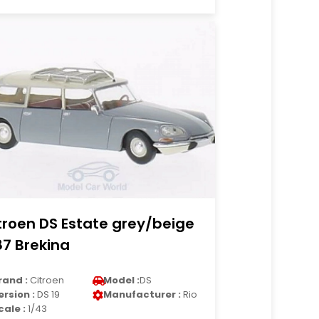
troen DS Estate grey/beige
87 Brekina
rand :
Citroen
Model :
DS
ersion :
DS 19
Manufacturer :
Rio
cale :
1/43