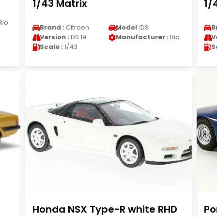
1/43 Matrix
1/
Rio
Brand :
Citroen
Model :
DS
B
Version :
DS 19
Manufacturer :
Rio
V
Scale :
1/43
S
Honda NSX Type-R white RHD
Po