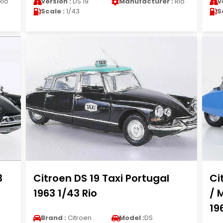
Rio
Version :
DS 19
Manufacturer :
Rio
V
Scale :
1/43
S
3
Citroen DS 19 Taxi Portugal
Ci
1963 1/43 Rio
/ 
19
Brand :
Citroen
Model :
DS