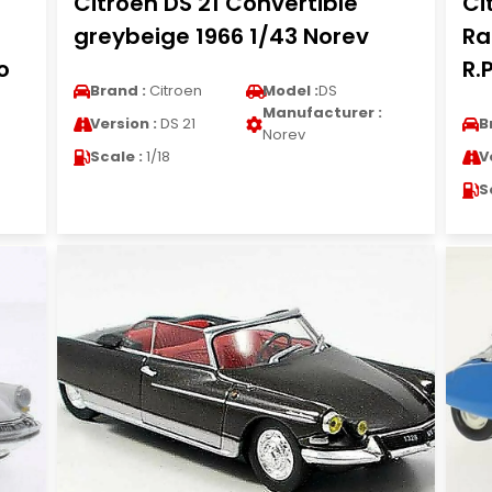
Citroen DS 21 Convertible
Ci
greybeige 1966 1/43 Norev
Ra
o
R.
Brand :
Citroen
Model :
DS
Manufacturer :
Version :
DS 21
B
Norev
Scale :
1/18
V
S