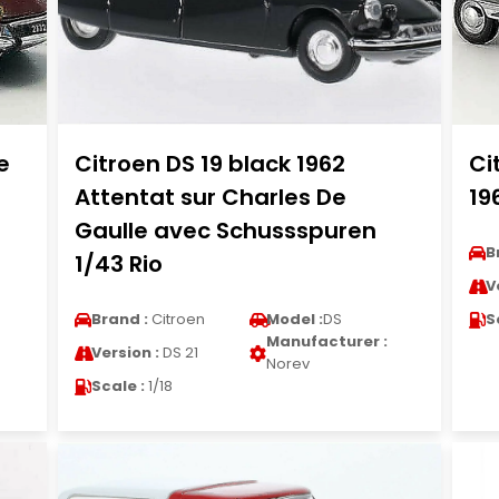
e
Citroen DS 19 black 1962
Ci
Attentat sur Charles De
19
Gaulle avec Schussspuren
B
1/43 Rio
V
Brand :
Citroen
Model :
DS
S
Manufacturer :
Version :
DS 21
Norev
Scale :
1/18