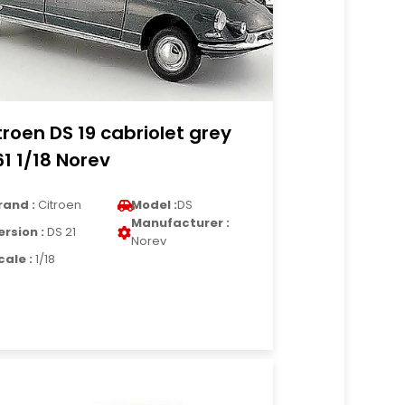
troen DS 19 cabriolet grey
61 1/18 Norev
rand :
Citroen
Model :
DS
Manufacturer :
ersion :
DS 21
Norev
cale :
1/18