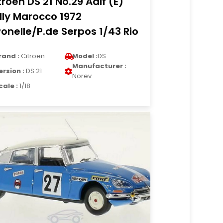
troen DS 21 No.29 Adif (E)
lly Marocco 1972
Ponelle/P.de Serpos 1/43 Rio
rand :
Citroen
Model :
DS
Manufacturer :
ersion :
DS 21
Norev
cale :
1/18