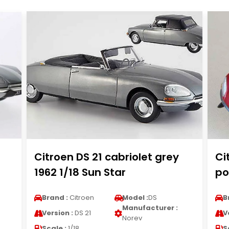
Citroen DS 21 cabriolet grey
Ci
1962 1/18 Sun Star
po
Brand :
Citroen
Model :
DS
B
Manufacturer :
Version :
DS 21
V
Norev
Scale :
1/18
S