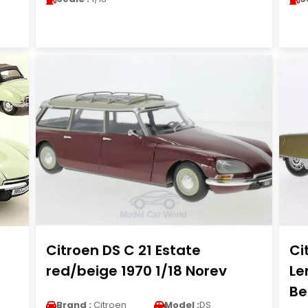
Citroen DS C 21 Estate
Ci
red/beige 1970 1/18 Norev
Le
Be
Brand :
Citroen
Model :
DS