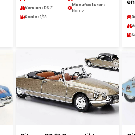
en
Manufacturer :
Version :
DS 21
Norev
Scale :
1/18
B
V
S