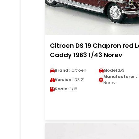
Citroen DS 19 Chapron red L
Caddy 1963 1/43 Norev
Brand :
Citroen
Model :
DS
Manufacturer :
Version :
DS 21
Norev
Scale :
1/18