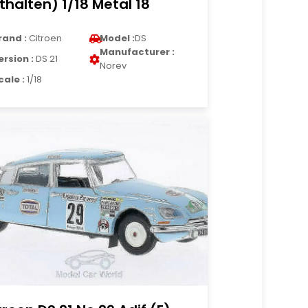
thalten) 1/18 Metal 18
rand :
Citroen
Model :
DS
Manufacturer :
ersion :
DS 21
Norev
cale :
1/18