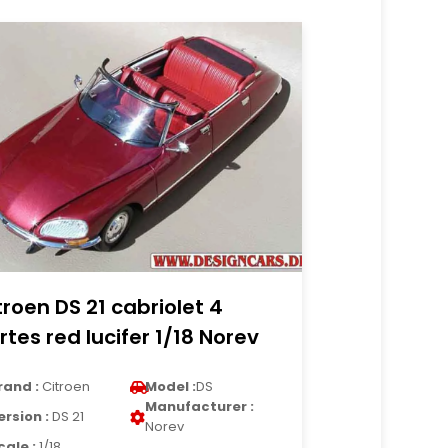
troen DS 21 cabriolet 4
rtes red lucifer 1/18 Norev
rand :
Citroen
Model :
DS
Manufacturer :
ersion :
DS 21
Norev
cale :
1/18