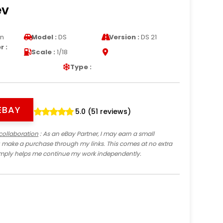
ev
en
Model :
DS
Version :
DS 21
 :
Scale :
1/18
Type :
EBAY
5.0 (51 reviews)
collaboration
: As an eBay Partner, I may earn a small
 make a purchase through my links. This comes at no extra
imply helps me continue my work independently.