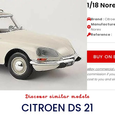
1/18 Nor
Brand :
Citro
Manufacturer
Norev
Reference :
BUY ON 
eBay commercial 
commission if you
cost to you and s
Discover similar models
CITROEN DS 21