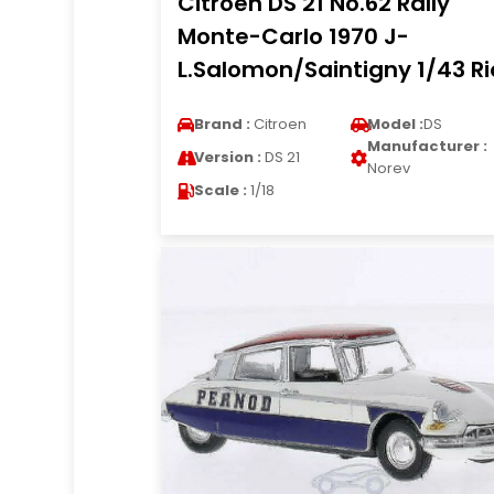
Citroen DS 21 No.62 Rally
Monte-Carlo 1970 J-
L.Salomon/Saintigny 1/43 Ri
Brand :
Citroen
Model :
DS
Manufacturer :
Version :
DS 21
Norev
Scale :
1/18