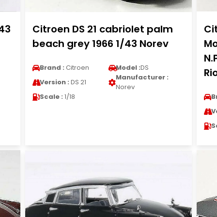
/43
Citroen DS 21 cabriolet palm
Ci
beach grey 1966 1/43 Norev
Mo
N.
Brand :
Citroen
Model :
DS
Ri
Manufacturer :
Version :
DS 21
Norev
Scale :
1/18
B
V
S