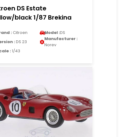
troen DS Estate
llow/black 1/87 Brekina
rand :
Citroen
Model :
DS
Manufacturer :
ersion :
DS 23
Norev
cale :
1/43