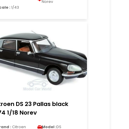
Norev
cale :
1/43
troen DS 23 Pallas black
74 1/18 Norev
rand :
Citroen
Model :
DS