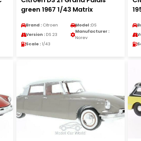
c
Citroen DS 21 Grand Palais
Ci
green 1967 1/43 Matrix
19
Brand :
Citroen
Model :
DS
B
Manufacturer :
Version :
DS 23
V
Norev
Scale :
1/43
S