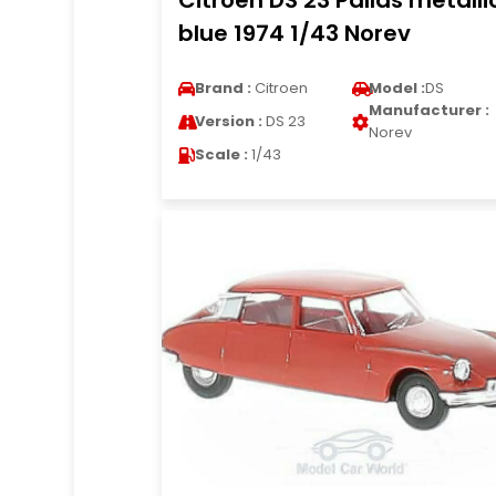
Citroen DS 23 Pallas metalli
blue 1974 1/43 Norev
Brand :
Citroen
Model :
DS
Manufacturer :
Version :
DS 23
Norev
Scale :
1/43