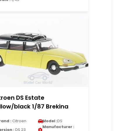
troen DS Estate
llow/black 1/87 Brekina
rand :
Citroen
Model :
DS
Manufacturer :
ersion :
DS 23