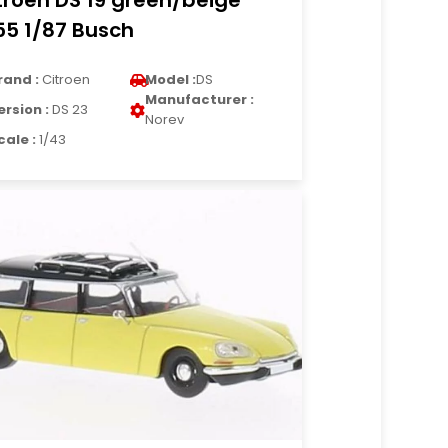
troen DS 19 green/beige
55 1/87 Busch
rand :
Citroen
Model :
DS
Manufacturer :
ersion :
DS 23
Norev
cale :
1/43