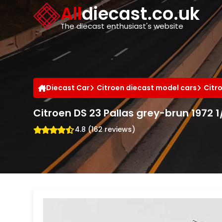
Cookies management panel
All
diecast.co.uk
The diecast enthusiast's website
Diecast Car
Citroen diecast model cars
Citr
Citroen DS 23 Pallas grey-brun 1972 
4.8 (162 reviews)