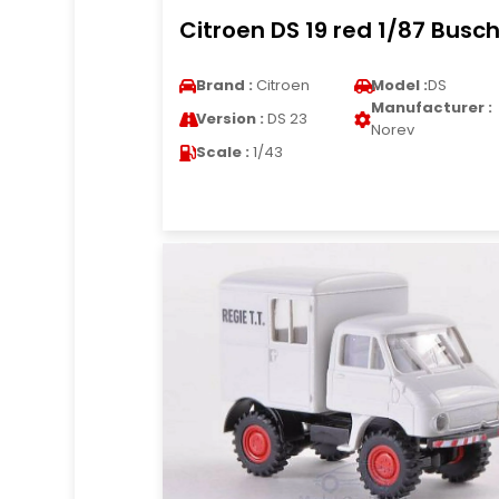
Citroen DS 19 red 1/87 Busc
Brand :
Citroen
Model :
DS
Manufacturer :
Version :
DS 23
Norev
Scale :
1/43