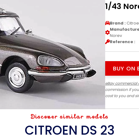
1/43 Nor
Brand :
Citro
Manufacturer
Norev
Reference :
BUY ON 
eBay commercial 
commission if you
cost to you and s
Discover similar models
CITROEN DS 23