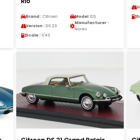
Rio
V
Brand :
Citroen
Model :
DS
S
Manufacturer :
Version :
DS 23
Norev
Scale :
1/43