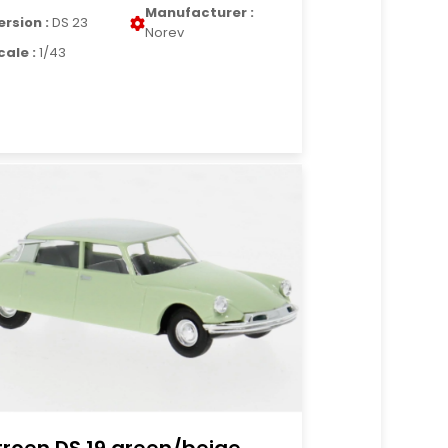
Manufacturer :
ersion :
DS 23
Norev
cale :
1/43