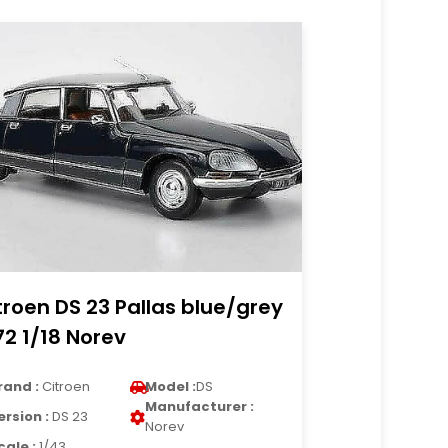
troen DS 23 Pallas blue/grey
72 1/18 Norev
rand :
Citroen
Model :
DS
Manufacturer :
ersion :
DS 23
Norev
cale :
1/43