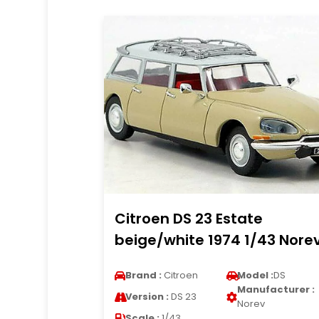
Citroen DS 23 Estate
beige/white 1974 1/43 Nore
Brand :
Citroen
Model :
DS
Manufacturer :
Version :
DS 23
Norev
Scale :
1/43