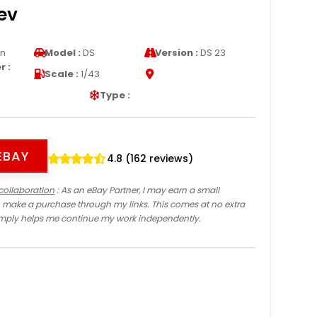
ev
en
Model :
DS
Version :
DS 23
 :
Scale :
1/43
Type :
EBAY
4.8 (162 reviews)
collaboration
: As an eBay Partner, I may earn a small
 make a purchase through my links. This comes at no extra
imply helps me continue my work independently.