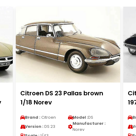
Citroen DS 23 Pallas brown
Ci
v
1/18 Norev
19
Brand :
Citroen
Model :
DS
B
Manufacturer :
Version :
DS 23
V
Norev
Scale :
1/43
S