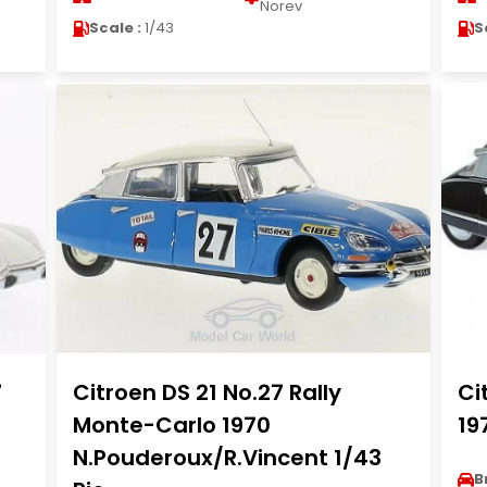
Norev
Scale :
1/43
S
7
Citroen DS 21 No.27 Rally
Ci
Monte-Carlo 1970
19
N.Pouderoux/R.Vincent 1/43
B