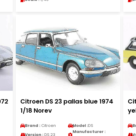
972
Citroen DS 23 pallas blue 1974
Ci
1/18 Norev
ye
Brand :
Citroen
Model :
DS
B
Manufacturer :
Version :
DS 23
V