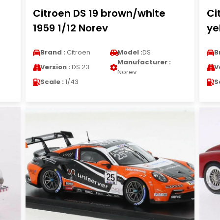
h
Citroen DS 19 brown/white
Ci
1959 1/12 Norev
ye
Brand :
Citroen
Model :
DS
B
Manufacturer :
Version :
DS 23
V
Norev
Scale :
1/43
S