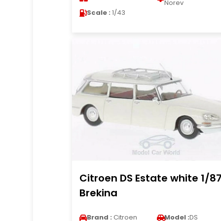
Norev
Scale :
1/43
Citroen DS Estate white 1/8
Brekina
Brand :
Citroen
Model :
DS