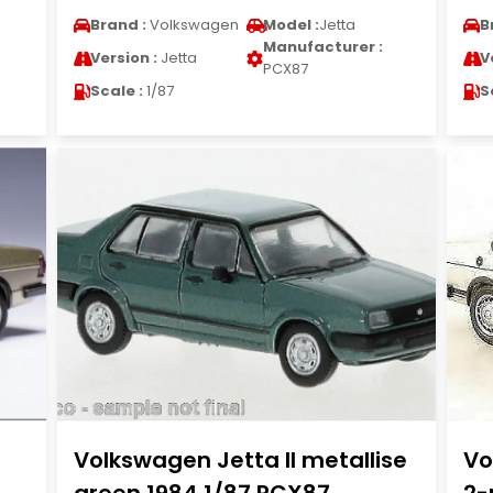
Brand :
Volkswagen
Model :
Jetta
B
Manufacturer :
Version :
Jetta
V
PCX87
Scale :
1/87
S
Volkswagen Jetta II metallise
Vo