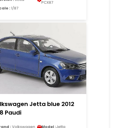
PCX87
cale :
1/87
lkswagen Jetta blue 2012
18 Paudi
rand :
Volkswagen
Model :
Jetta