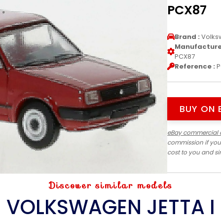
PCX87
Brand :
Volks
Manufacturer
PCX87
Reference :
P
BUY ON 
eBay commercial 
commission if you
cost to you and s
Discover similar models
VOLKSWAGEN JETTA I