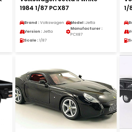
1984 1/87 PCX87
1/
Brand :
Volkswagen
Model :
Jetta
B
Manufacturer :
Version :
Jetta
V
PCX87
Scale :
1/87
S