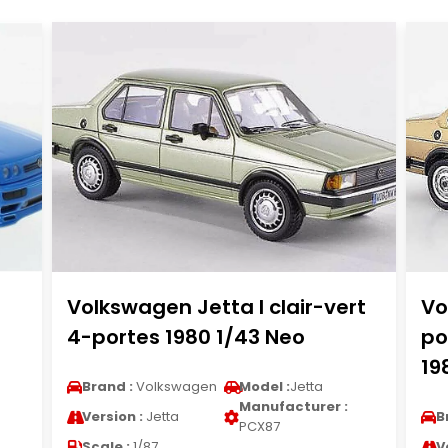
Volkswagen Jetta I clair-vert
Vo
4-portes 1980 1/43 Neo
po
19
Brand :
Volkswagen
Model :
Jetta
Manufacturer :
Version :
Jetta
B
PCX87
Scale :
1/87
V