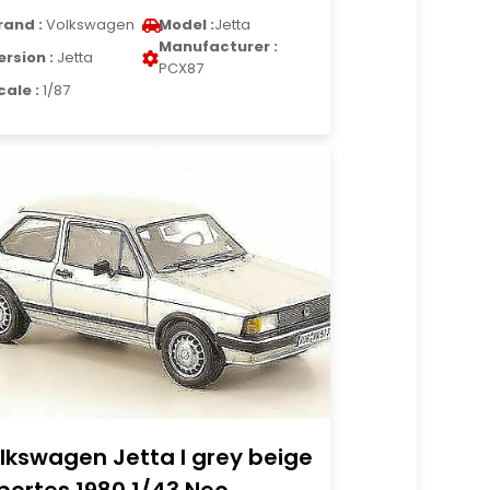
rand :
Volkswagen
Model :
Jetta
Manufacturer :
ersion :
Jetta
PCX87
cale :
1/87
lkswagen Jetta I grey beige