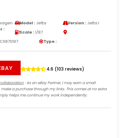
wagen
Model :
Jetta
Version :
Jetta I
 :
Scale :
1/87
CX870197
Type :
EBAY
4.6 (103 reviews)
collaboration
: As an eBay Partner, I may earn a small
 make a purchase through my links. This comes at no extra
imply helps me continue my work independently.