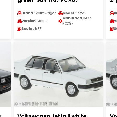
green 1984 1/87 PCX87
2-
Brand :
Volkswagen
Model :
Jetta
B
Manufacturer :
Version :
Jetta
V
PCX87
Scale :
1/87
S
k
Volkswagen Jetta II white
Vo