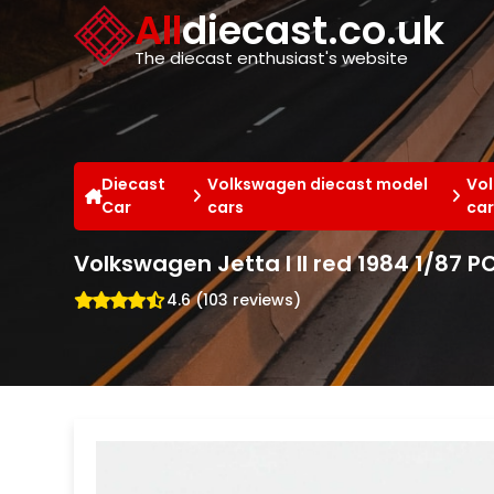
Cookies management panel
All
diecast.co.uk
The diecast enthusiast's website
Diecast
Volkswagen diecast model
Vol
Car
cars
car
Volkswagen Jetta I II red 1984 1/87 
4.6 (103 reviews)