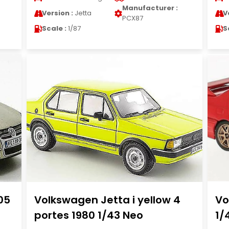
Manufacturer :
Version :
Jetta
V
PCX87
Scale :
1/87
S
05
Volkswagen Jetta i yellow 4
Vo
portes 1980 1/43 Neo
1/