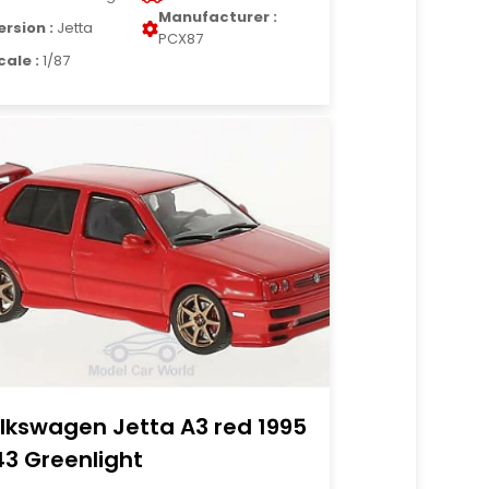
Manufacturer :
ersion :
Jetta
PCX87
cale :
1/87
lkswagen Jetta A3 red 1995
43 Greenlight