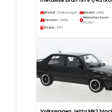
metallise brun 1979 1/43 IXO
Brand :
Volkswagen
Model :
Jetta
Manufacturer :
Version :
Jetta
PCX87
Scale :
1/87
Volkswagen Jetta Mk2 blac