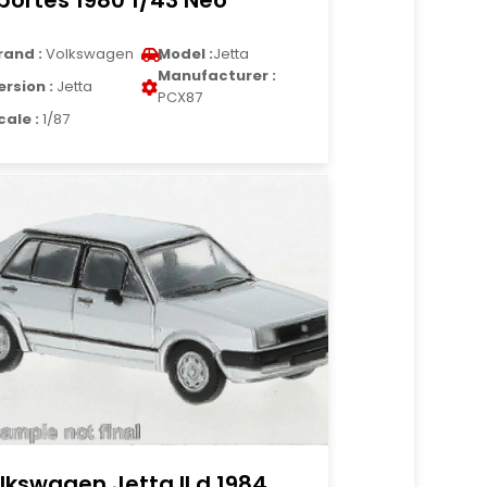
portes 1980 1/43 Neo
rand :
Volkswagen
Model :
Jetta
Manufacturer :
ersion :
Jetta
PCX87
cale :
1/87
lkswagen Jetta II d 1984