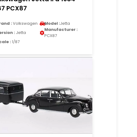
87 PCX87
rand :
Volkswagen
Model :
Jetta
Manufacturer :
ersion :
Jetta
PCX87
cale :
1/87