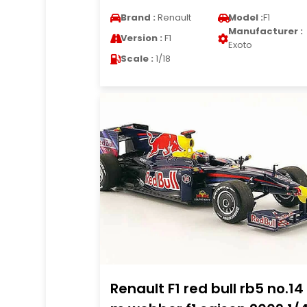
Brand :
Renault
Model :
F1
Manufacturer :
Version :
F1
Exoto
Scale :
1/18
Renault F1 red bull rb5 no.14