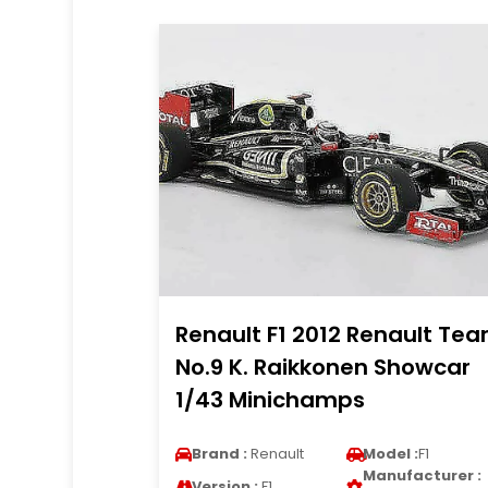
Renault F1 2012 Renault Te
No.9 K. Raikkonen Showcar
1/43 Minichamps
Brand :
Renault
Model :
F1
Manufacturer :
Version :
F1