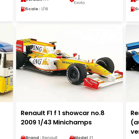
Exoto
Scale :
1/18
S
Renault F1 f 1 showcar no.8
Re
2009 1/43 Minichamps
(a
ve
Brand :
Renault
Model :
F1