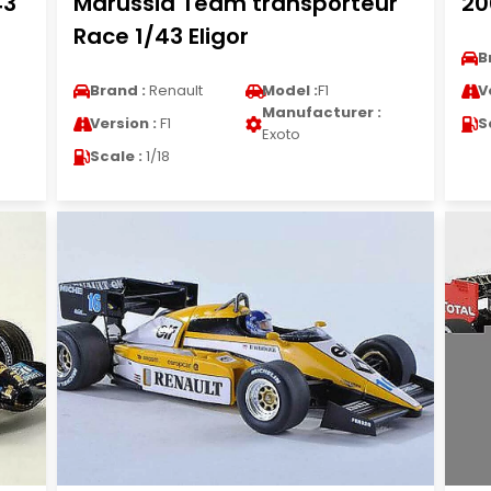
43
Marussia Team transporteur
20
Race 1/43 Eligor
B
Brand :
Renault
Model :
F1
V
Manufacturer :
Version :
F1
S
Exoto
Scale :
1/18