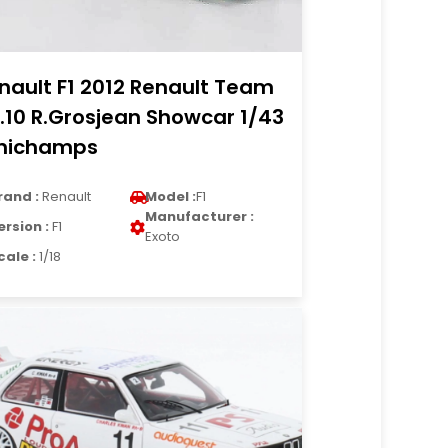
nault F1 2012 Renault Team
.10 R.Grosjean Showcar 1/43
nichamps
rand :
Renault
Model :
F1
Manufacturer :
ersion :
F1
Exoto
cale :
1/18