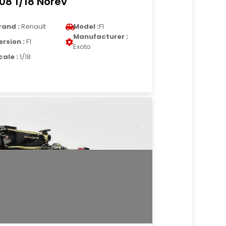
08 1/18 Norev
rand :
Renault
Model :
F1
Manufacturer :
ersion :
F1
Exoto
cale :
1/18