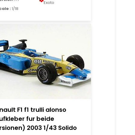
Exoto
cale :
1/18
nault F1 f1 trulli alonso
ufkleber fur beide
rsionen) 2003 1/43 Solido