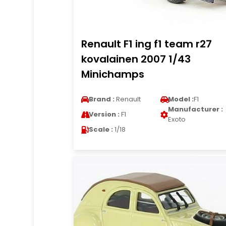
Renault F1 ing f1 team r27
kovalainen 2007 1/43
Minichamps
Brand :
Renault
Model :
F1
Manufacturer :
Version :
F1
Exoto
Scale :
1/18