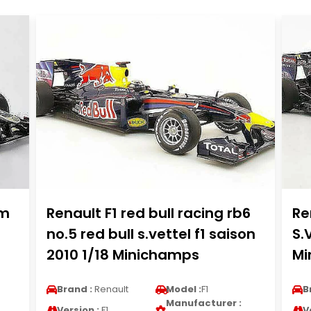
am
Renault F1 red bull racing rb6
Re
no.5 red bull s.vettel f1 saison
S.
2010 1/18 Minichamps
Mi
Brand :
Renault
Model :
F1
B
Manufacturer :
Version :
F1
V