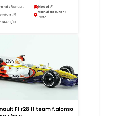
rand :
Renault
Model :
F1
Manufacturer :
ersion :
F1
Exoto
cale :
1/18
nault F1 r28 f1 team f.alonso