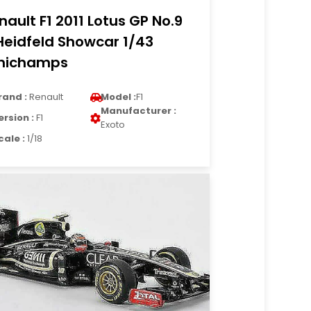
nault F1 2011 Lotus GP No.9
Heidfeld Showcar 1/43
nichamps
rand :
Renault
Model :
F1
Manufacturer :
ersion :
F1
Exoto
cale :
1/18