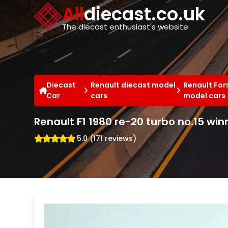
Cookies management panel
All
diecast.co.uk
The diecast enthusiast's website
Diecast
Renault diecast model
Renault For
Car
cars
model cars
Renault F1 1980 re-20 turbo no.15 win
5.0 (171 reviews)