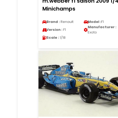
m.webber f1 saison 2009 1/
Minichamps
Brand :
Renault
Model :
F1
Manufacturer :
Version :
F1
Exoto
Scale :
1/18