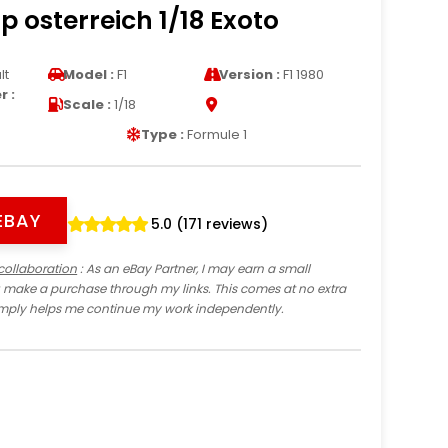
p osterreich 1/18 Exoto
lt
Model :
F1
Version :
F1 1980
 :
Scale :
1/18
Type :
Formule 1
EBAY
5.0 (171 reviews)
collaboration
: As an eBay Partner, I may earn a small
 make a purchase through my links. This comes at no extra
imply helps me continue my work independently.