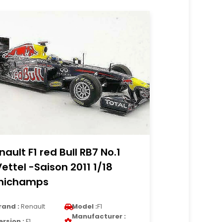
nault F1 red Bull RB7 No.1
Vettel -Saison 2011 1/18
nichamps
rand :
Renault
Model :
F1
Manufacturer :
ersion :
F1