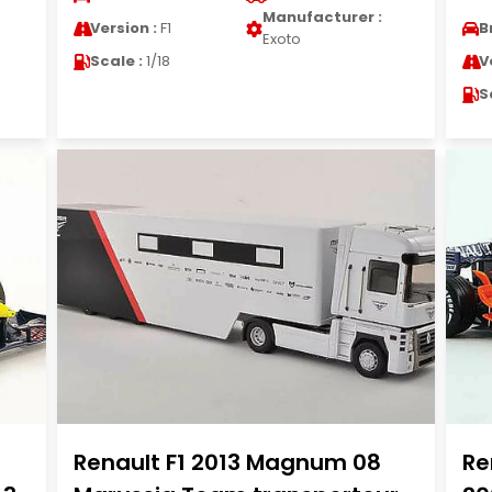
Manufacturer :
Version :
F1
B
Exoto
Scale :
1/18
V
S
Renault F1 2013 Magnum 08
Re