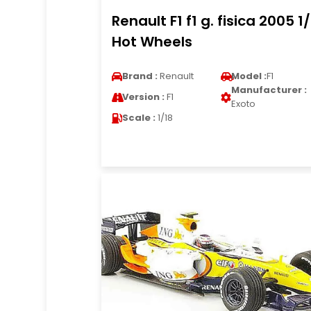
Renault F1 f1 g. fisica 2005 1
Hot Wheels
Brand :
Renault
Model :
F1
Manufacturer :
Version :
F1
Exoto
Scale :
1/18