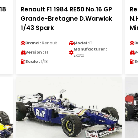
/18
Renault F1 1984 RE50 No.16 GP
Re
Grande-Bretagne D.Warwick
N.
1/43 Spark
Mi
Brand :
Renault
Model :
F1
B
Manufacturer :
Version :
F1
V
Exoto
Scale :
1/18
S