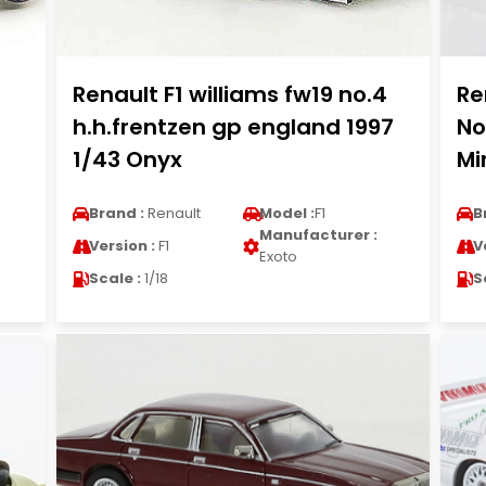
Renault F1 williams fw19 no.4
Re
h.h.frentzen gp england 1997
No
1/43 Onyx
Mi
Brand :
Renault
Model :
F1
B
Manufacturer :
Version :
F1
V
Exoto
Scale :
1/18
S