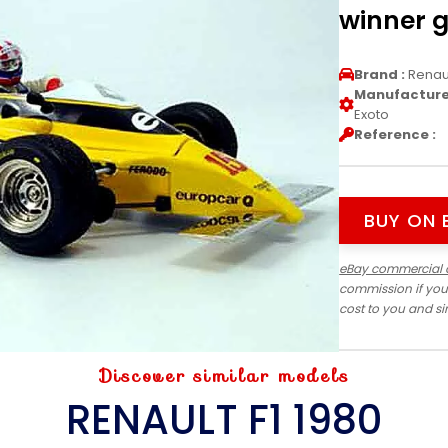
winner g
Brand :
Renau
Manufacturer
Exoto
Reference :
BUY ON 
eBay commercial 
commission if you
cost to you and s
Discover similar models
RENAULT F1 1980