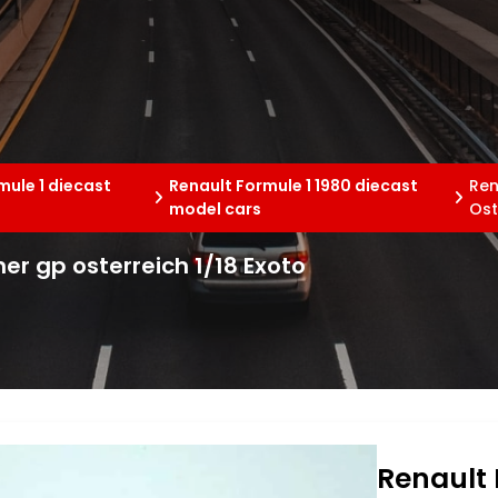
mule 1 diecast
Renault Formule 1 1980 diecast
Ren
model cars
Ost
ner gp osterreich 1/18 Exoto
Renault 