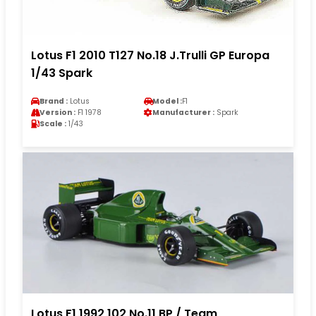
Lotus F1 2010 T127 No.18 J.Trulli GP Europa
1/43 Spark
Brand :
Lotus
Model :
F1
Version :
F1 1978
Manufacturer :
Spark
Scale :
1/43
Lotus F1 1992 102 No.11 BP / Team