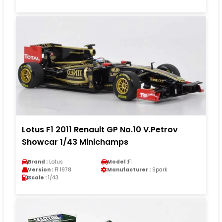
Lotus F1 2011 Renault GP No.10 V.Petrov
Showcar 1/43 Minichamps
Brand :
Lotus
Model :
F1
Version :
F1 1978
Manufacturer :
Spark
Scale :
1/43