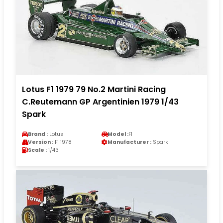
Lotus F1 1979 79 No.2 Martini Racing
C.Reutemann GP Argentinien 1979 1/43
Spark
Brand :
Lotus
Model :
F1
Version :
F1 1978
Manufacturer :
Spark
Scale :
1/43