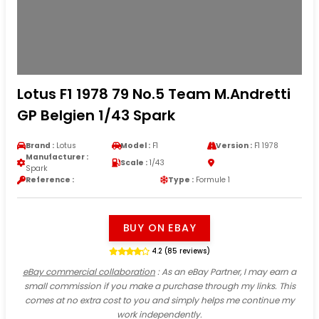
Lotus F1 1978 79 No.5 Team M.Andretti
GP Belgien 1/43 Spark
Brand :
Lotus
Model :
F1
Version :
F1 1978
Manufacturer :
Scale :
1/43
Spark
Reference :
Type :
Formule 1
BUY ON EBAY
4.2 (85 reviews)
eBay commercial collaboration
: As an eBay Partner, I may earn a
small commission if you make a purchase through my links. This
comes at no extra cost to you and simply helps me continue my
work independently.