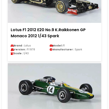
Lotus F1 2012 E20 No.9 K.Raikkonen GP
Monaco 2012 1/43 Spark
Brand :
Lotus
Model :
F1
Version :
F1 1978
Manufacturer :
Spark
Scale :
1/43