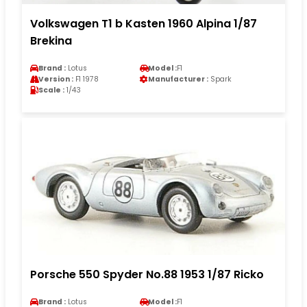
Volkswagen T1 b Kasten 1960 Alpina 1/87
Brekina
Brand :
Lotus
Model :
F1
Version :
F1 1978
Manufacturer :
Spark
Scale :
1/43
Porsche 550 Spyder No.88 1953 1/87 Ricko
Brand :
Lotus
Model :
F1