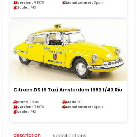
Version :
F1 1978
Manufacturer :
Spark
Scale :
1/43
Citroen DS 19 Taxi Amsterdam 1963 1/43 Rio
Brand :
Lotus
Model :
F1
Version :
F1 1978
Manufacturer :
Spark
Scale :
1/43
description
specifications