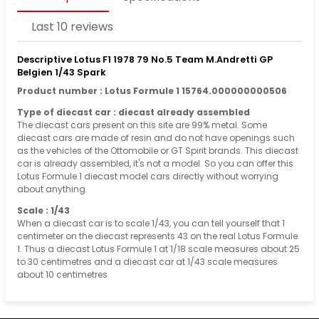
Last 10 reviews
Descriptive Lotus F1 1978 79 No.5 Team M.Andretti GP
Belgien 1/43 Spark
Product number : Lotus Formule 1 15764.000000000506
Type of diecast car : diecast already assembled
The diecast cars present on this site are 99% metal. Some
diecast cars are made of resin and do not have openings such
as the vehicles of the Ottomobile or GT Spirit brands. This diecast
car is already assembled, it's not a model. So you can offer this
Lotus Formule 1 diecast model cars directly without worrying
about anything.
Scale : 1/43
When a diecast car is to scale 1/43, you can tell yourself that 1
centimeter on the diecast represents 43 on the real Lotus Formule
1. Thus a diecast Lotus Formule 1 at 1/18 scale measures about 25
to 30 centimetres and a diecast car at 1/43 scale measures
about 10 centimetres