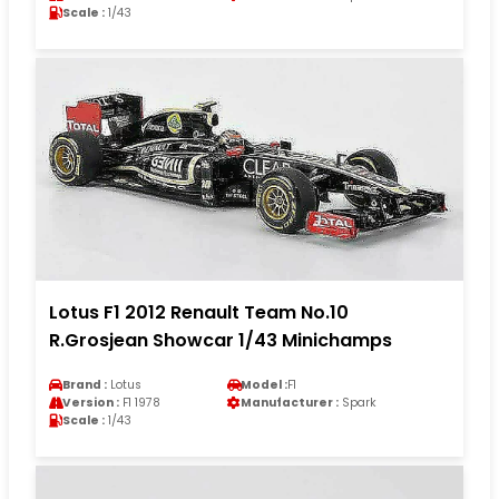
Scale :
1/43
Lotus F1 2012 Renault Team No.10
R.Grosjean Showcar 1/43 Minichamps
Brand :
Lotus
Model :
F1
Version :
F1 1978
Manufacturer :
Spark
Scale :
1/43