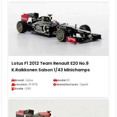
Lotus F1 2012 Team Renault E20 No.9
K.Raikkonen Saison 1/43 Minichamps
Brand :
Lotus
Model :
F1
Version :
F1 1978
Manufacturer :
Spark
Scale :
1/43