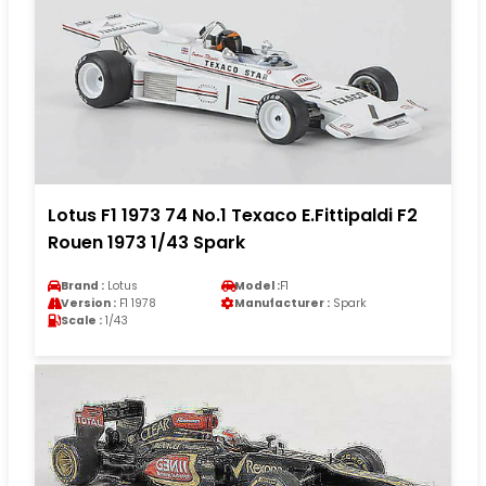
Lotus F1 1973 74 No.1 Texaco E.Fittipaldi F2
Rouen 1973 1/43 Spark
Brand :
Lotus
Model :
F1
Version :
F1 1978
Manufacturer :
Spark
Scale :
1/43