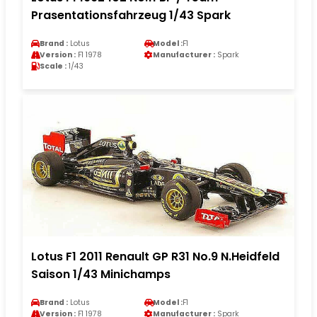
Prasentationsfahrzeug 1/43 Spark
Brand :
Lotus
Model :
F1
Version :
F1 1978
Manufacturer :
Spark
Scale :
1/43
Lotus F1 2011 Renault GP R31 No.9 N.Heidfeld
Saison 1/43 Minichamps
Brand :
Lotus
Model :
F1
Version :
F1 1978
Manufacturer :
Spark