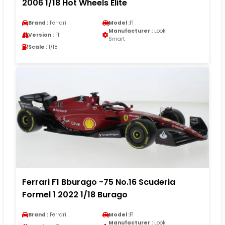
2006 1/18 Hot Wheels Elite
Brand :
Ferrari
Model :
F1
Manufacturer :
Look
Version :
F1
Smart
Scale :
1/18
Ferrari F1 Bburago -75 No.16 Scuderia
Formel 1 2022 1/18 Burago
Brand :
Ferrari
Model :
F1
Manufacturer :
Look