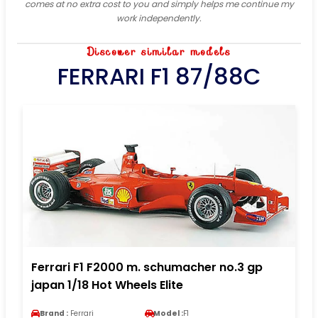
comes at no extra cost to you and simply helps me continue my
work independently.
Discover similar models
FERRARI F1 87/88C
Ferrari F1 F2000 m. schumacher no.3 gp
japan 1/18 Hot Wheels Elite
Brand :
Ferrari
Model :
F1