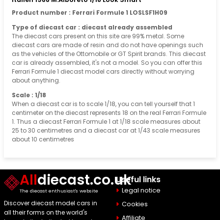
Product number : Ferrari Formule 1 LOSLSF1H09
Type of diecast car : diecast already assembled
The diecast cars present on this site are 99% metal. Some
diecast cars are made of resin and do not have openings such
as the vehicles of the Ottomobile or GT Spirit brands. This diecast
car is already assembled, it's not a model. So you can offer this
Ferrari Formule 1 diecast model cars directly without worrying
about anything.
Scale : 1/18
When a diecast car is to scale 1/18, you can tell yourself that 1
centimeter on the diecast represents 18 on the real Ferrari Formule
1. Thus a diecast Ferrari Formule 1 at 1/18 scale measures about
25 to 30 centimetres and a diecast car at 1/43 scale measures
about 10 centimetres
All
diecast.co.uk
Useful links
Legal notice
The diecast enthusiast's website
Discover diecast model cars in
Cookies
all their forms on the world's
Affiliate