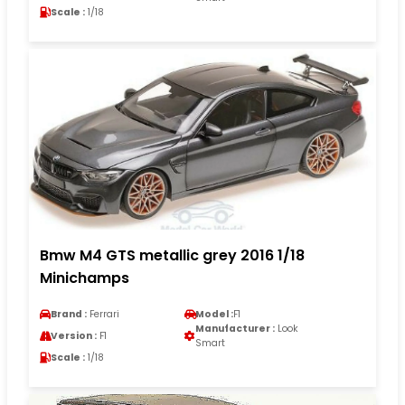
Scale :
1/18
Bmw M4 GTS metallic grey 2016 1/18
Minichamps
Brand :
Ferrari
Model :
F1
Manufacturer :
Look
Version :
F1
Smart
Scale :
1/18