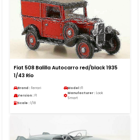
Fiat 508 Balilla Autocarro red/black 1935
1/43 Rio
Brand :
Ferrari
Model :
F1
Manufacturer :
Look
Version :
F1
Smart
Scale :
1/18