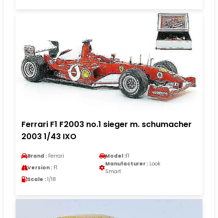
Ferrari F1 F2003 no.1 sieger m. schumacher
2003 1/43 IXO
Brand :
Ferrari
Model :
F1
Manufacturer :
Look
Version :
F1
Smart
Scale :
1/18