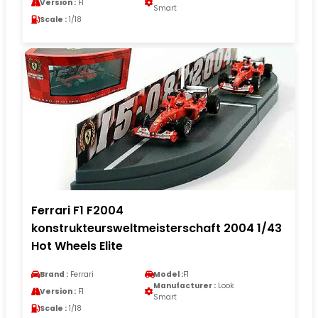
Version :
F1
Smart
Scale :
1/18
Ferrari F1 F2004
konstrukteursweltmeisterschaft 2004 1/43
Hot Wheels Elite
Brand :
Ferrari
Model :
F1
Manufacturer :
Look
Version :
F1
Smart
Scale :
1/18