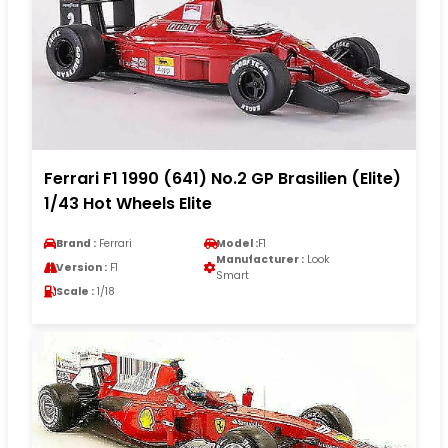
Ferrari F1 1990 (641) No.2 GP Brasilien (Elite)
1/43 Hot Wheels Elite
Brand :
Ferrari
Model :
F1
Manufacturer :
Look
Version :
F1
Smart
Scale :
1/18