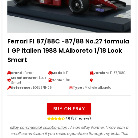
Ferrari F1 87/88C -87/88 No.27 formula
1 GP Italien 1988 M.Alboreto 1/18 Look
Smart
Brand :
Ferrari
Model :
F1
Version :
F1 87/88C
Manufacturer :
Look
Scale :
1/18
Smart
Reference :
LOSLSF1H09
Type :
Michele alboreto
BUY ON EBAY
4.6 (57 reviews)
eBay commercial collaboration
: As an eBay Partner, I may earn a
small commission if you make a purchase through my links. This