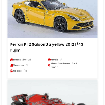
Ferrari F1 2 Saloontta yellow 2012 1/43
Fujimi
Brand :
Ferrari
Model :
F1
Manufacturer :
Look
Version :
F1
Smart
Scale :
1/18