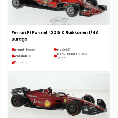
Ferrari F1 Formel 1 2018 K.Räikkönen 1/43
Burago
Brand :
Ferrari
Model :
F1
Manufacturer :
Look
Version :
F1
Smart
Scale :
1/18