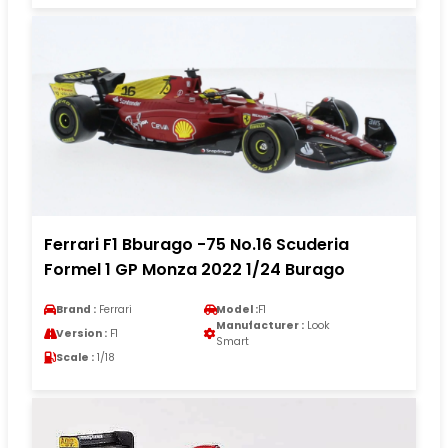
Ferrari F1 Bburago -75 No.16 Scuderia
Formel 1 GP Monza 2022 1/24 Burago
Brand :
Ferrari
Model :
F1
Manufacturer :
Look
Version :
F1
Smart
Scale :
1/18