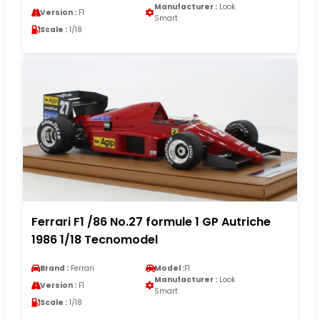
Manufacturer :
Look
Version :
F1
Smart
Scale :
1/18
Ferrari F1 /86 No.27 formule 1 GP Autriche
1986 1/18 Tecnomodel
Brand :
Ferrari
Model :
F1
Manufacturer :
Look
Version :
F1
Smart
Scale :
1/18