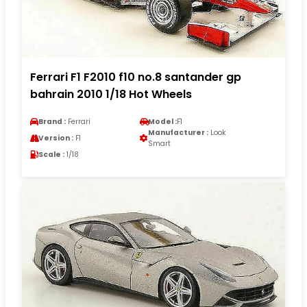
Ferrari F1 F2010 f10 no.8 santander gp
bahrain 2010 1/18 Hot Wheels
Brand :
Ferrari
Model :
F1
Manufacturer :
Look
Version :
F1
Smart
Scale :
1/18