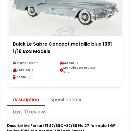
Buick Le Sabre Concept metallic blue 1951
1/18 BoS Models
Brand :
Ferrari
Model :
F1
Manufacturer :
Look
Version :
F1
Smart
Scale :
1/18
description
specifications
Last 10 reviews
Descriptive Ferrari F1 87/88C -87/88 No.27 formula 1 GP
Italien 1988 M.Alboreto 1/18 Look Smart