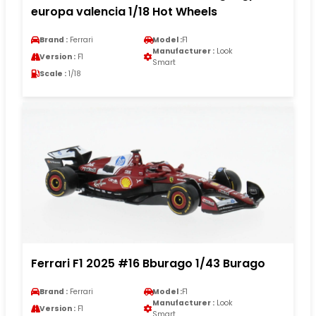
europa valencia 1/18 Hot Wheels
Brand :
Ferrari
Model :
F1
Manufacturer :
Look
Version :
F1
Smart
Scale :
1/18
Ferrari F1 2025 #16 Bburago 1/43 Burago
Brand :
Ferrari
Model :
F1
Manufacturer :
Look
Version :
F1
Smart