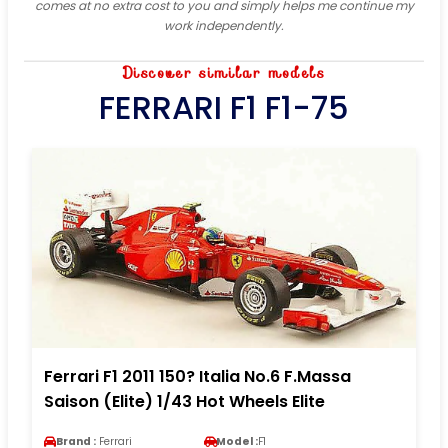
comes at no extra cost to you and simply helps me continue my
work independently.
Discover similar models
FERRARI F1 F1-75
Ferrari F1 2011 150? Italia No.6 F.Massa
Saison (Elite) 1/43 Hot Wheels Elite
Brand :
Ferrari
Model :
F1