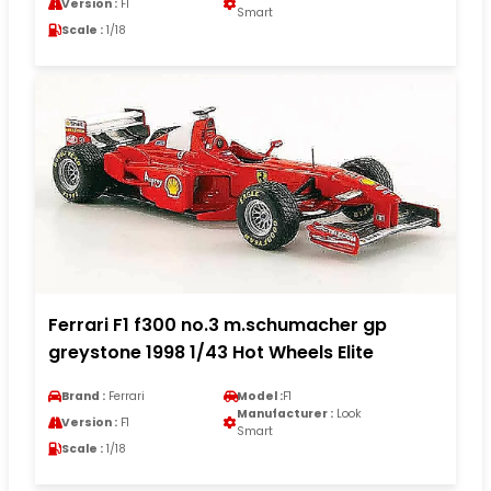
Version :
F1
Smart
Scale :
1/18
Ferrari F1 f300 no.3 m.schumacher gp
greystone 1998 1/43 Hot Wheels Elite
Brand :
Ferrari
Model :
F1
Manufacturer :
Look
Version :
F1
Smart
Scale :
1/18