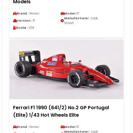
Models
Brand :
Ferrari
Model :
F1
Manufacturer :
Look
Version :
F1
Smart
Scale :
1/18
Ferrari F1 1990 (641/2) No.2 GP Portugal
(Elite) 1/43 Hot Wheels Elite
Brand :
Ferrari
Model :
F1
Manufacturer :
Look