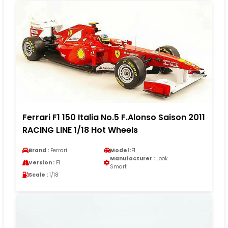
Ferrari F1 150 Italia No.5 F.Alonso Saison 2011
RACING LINE 1/18 Hot Wheels
Brand :
Ferrari
Model :
F1
Manufacturer :
Look
Version :
F1
Smart
Scale :
1/18