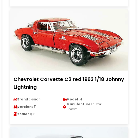
Chevrolet Corvette C2 red 1963 1/18 Johnny
Lightning
Brand :
Ferrari
Model :
F1
Manufacturer :
Look
Version :
F1
Smart
Scale :
1/18