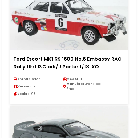
Ford Escort MK1 RS 1600 No.6 Embassy RAC
Rally 1971 R.Clark/J.Porter 1/18 IXO
Brand :
Ferrari
Model :
F1
Manufacturer :
Look
Version :
F1
Smart
Scale :
1/18