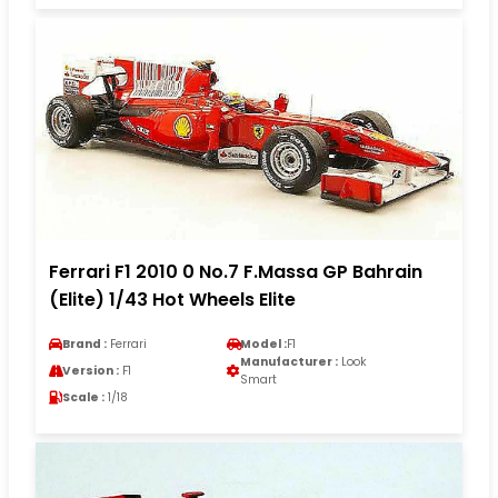
Ferrari F1 2010 0 No.7 F.Massa GP Bahrain
(Elite) 1/43 Hot Wheels Elite
Brand :
Ferrari
Model :
F1
Manufacturer :
Look
Version :
F1
Smart
Scale :
1/18