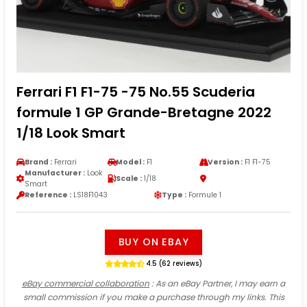
Ferrari F1 F1-75 -75 No.55 Scuderia
formule 1 GP Grande-Bretagne 2022
1/18 Look Smart
Brand :
Ferrari
Model :
F1
Version :
F1 F1-75
Manufacturer :
Look
Scale :
1/18
Smart
Reference :
LS18F1043
Type :
Formule 1
BUY ON EBAY
4.5 (62 reviews)
eBay commercial collaboration
: As an eBay Partner, I may earn a
small commission if you make a purchase through my links. This