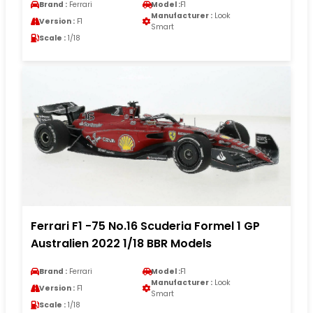
Brand :
Ferrari
Model :
F1
Manufacturer :
Look
Version :
F1
Smart
Scale :
1/18
Ferrari F1 -75 No.16 Scuderia Formel 1 GP
Australien 2022 1/18 BBR Models
Brand :
Ferrari
Model :
F1
Manufacturer :
Look
Version :
F1
Smart
Scale :
1/18