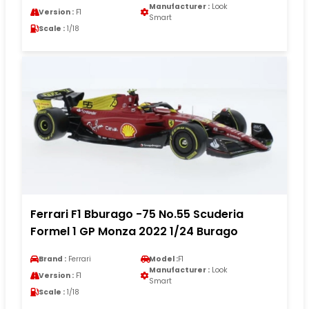
Manufacturer :
Look
Version :
F1
Smart
Scale :
1/18
Ferrari F1 Bburago -75 No.55 Scuderia
Formel 1 GP Monza 2022 1/24 Burago
Brand :
Ferrari
Model :
F1
Manufacturer :
Look
Version :
F1
Smart
Scale :
1/18