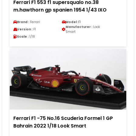
Ferrari F1 553 f1 supersqualo no.38
m.hawthorn gp spanien 1954 1/43 IXO
Brand :
Ferrari
Model :
F1
Manufacturer :
Look
Version :
F1
Smart
Scale :
1/18
Ferrari F1 -75 No.16 Scuderia Formel 1 GP
Bahrain 2022 1/18 Look Smart