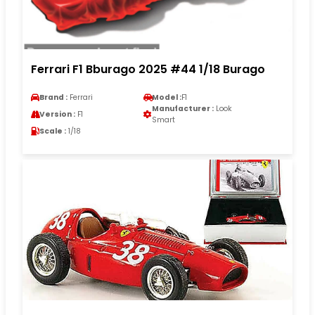
Ferrari F1 Bburago 2025 #44 1/18 Burago
Brand :
Ferrari
Model :
F1
Manufacturer :
Look
Version :
F1
Smart
Scale :
1/18