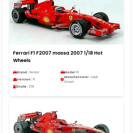
Ferrari F1 F2007 massa 2007 1/18 Hot
Wheels
Brand :
Ferrari
Model :
F1
Manufacturer :
Look
Version :
F1
Smart
Scale :
1/18