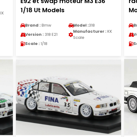
E92 et swap moteur M3 E36
ra
1/18 Ut Models
Mo
KK
Brand :
Bmw
Model :
318
B
Manufacturer :
KK
Version :
318 E21
V
Scale
Scale :
1/18
S