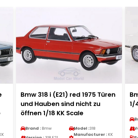
e
Bmw 318 i (E21) red 1975 Türen
Bm
d
und Hauben sind nicht zu
1/
e
öffnen 1/18 KK Scale
B
Brand :
Bmw
Model :
318
V
KK
Manufacturer :
KK
Version :
318 E21
S