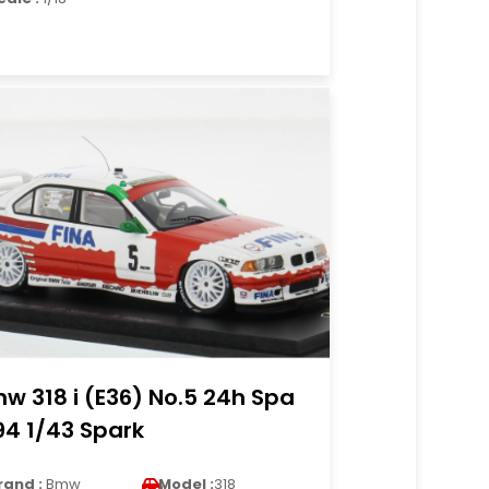
w 318 i (E36) No.5 24h Spa
94 1/43 Spark
rand :
Bmw
Model :
318