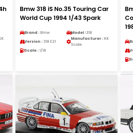
24h
Bmw 318 iS No.35 Touring Car
Bm
World Cup 1994 1/43 Spark
Co
19
Brand :
Bmw
Model :
318
KK
Manufacturer :
KK
Version :
318 E21
B
Scale
Scale :
1/18
V
S