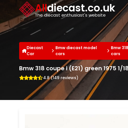
Cookies management panel
All
diecast.co.uk
The diecast enthusiast's website
Diecast
Bmw diecast model
Bmw 318
Car
cars
cars
Bmw 318 coupe i (E21) green 1975 1/1
4.8 (149 reviews)