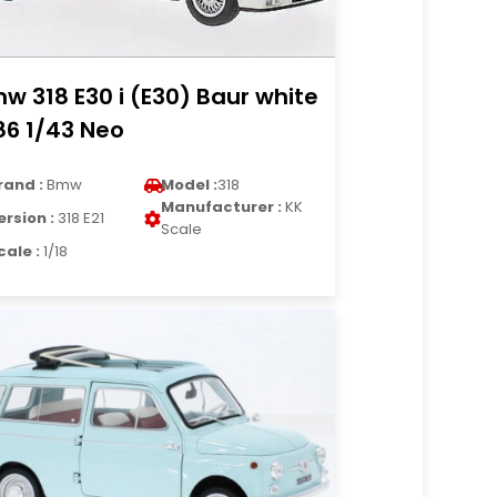
w 318 E30 i (E30) Baur white
86 1/43 Neo
rand :
Bmw
Model :
318
Manufacturer :
KK
ersion :
318 E21
Scale
cale :
1/18