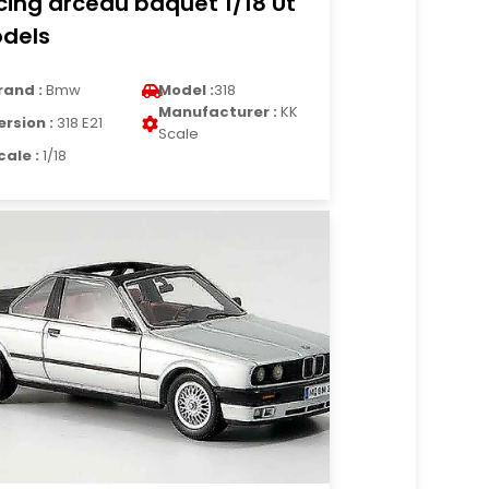
cing arceau baquet 1/18 Ut
dels
rand :
Bmw
Model :
318
Manufacturer :
KK
ersion :
318 E21
Scale
cale :
1/18