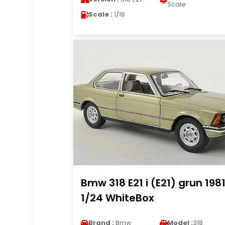
Scale
Scale :
1/18
Bmw 318 E21 i (E21) grun 198
1/24 WhiteBox
Brand :
Bmw
Model :
318