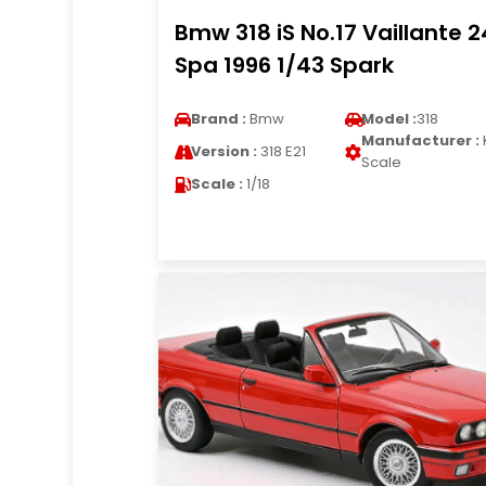
Bmw 318 iS No.17 Vaillante 
Spa 1996 1/43 Spark
Brand :
Bmw
Model :
318
Manufacturer :
Version :
318 E21
Scale
Scale :
1/18