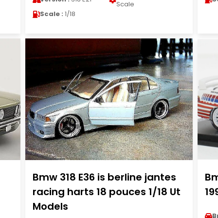
Scale
Scale :
1/18
1
Bmw 318 E36 is berline jantes
Bm
racing harts 18 pouces 1/18 Ut
19
Models
B