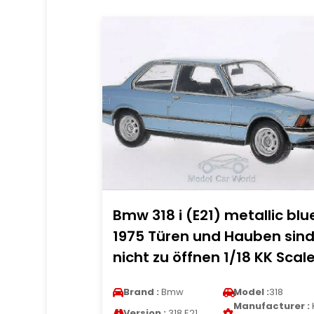
Bmw 318 i (E21) metallic blu
1975 Türen und Hauben sin
nicht zu öffnen 1/18 KK Scal
Brand :
Bmw
Model :
318
Manufacturer :
Version :
318 E21