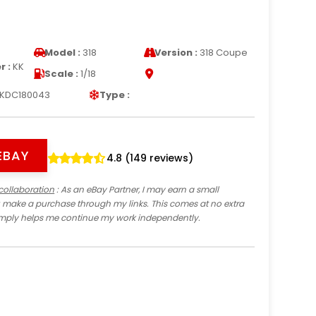
e
Model :
318
Version :
318 Coupe
 :
KK
Scale :
1/18
KDC180043
Type :
EBAY
4.8 (149 reviews)
collaboration
: As an eBay Partner, I may earn a small
 make a purchase through my links. This comes at no extra
imply helps me continue my work independently.