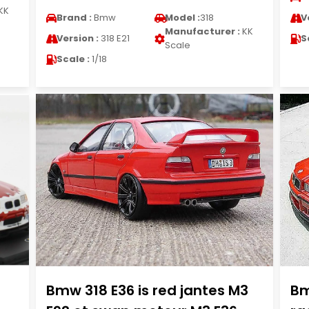
KK
Brand :
Bmw
Model :
318
V
Manufacturer :
KK
Version :
318 E21
S
Scale
Scale :
1/18
Bmw 318 E36 is red jantes M3
Bm