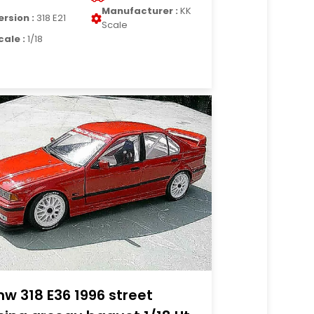
Manufacturer :
KK
ersion :
318 E21
Scale
cale :
1/18
w 318 E36 1996 street