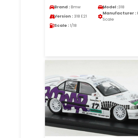
Brand :
Bmw
Model :
318
Manufacturer :
Version :
318 E21
Scale
Scale :
1/18