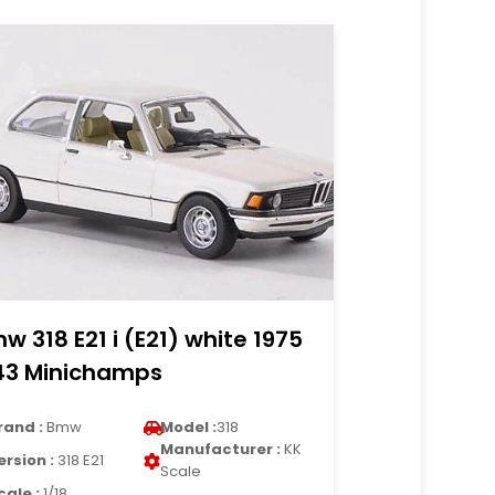
w 318 E21 i (E21) white 1975
43 Minichamps
rand :
Bmw
Model :
318
Manufacturer :
KK
ersion :
318 E21
Scale
cale :
1/18