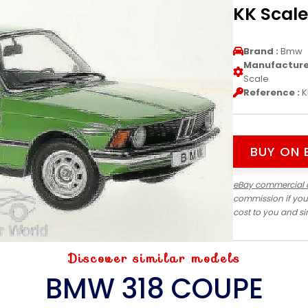
KK Scal
Brand :
Bmw
Manufacturer
Scale
Reference :
K
BUY ON 
eBay commercial 
commission if you
cost to you and s
Discover similar models
BMW 318 COUPE