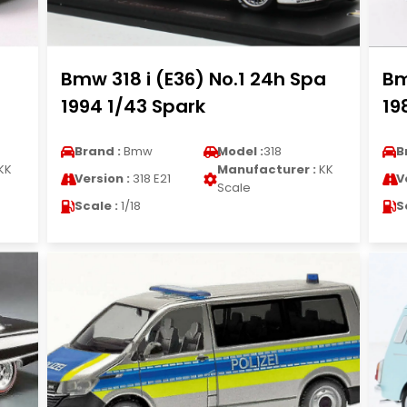
Bmw 318 i (E36) No.1 24h Spa
Bm
1994 1/43 Spark
19
Brand :
Bmw
Model :
318
B
KK
Manufacturer :
KK
Version :
318 E21
V
Scale
Scale :
1/18
S