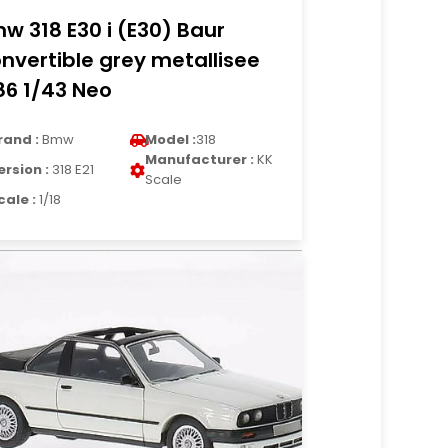
w 318 E30 i (E30) Baur
nvertible grey metallisee
86 1/43 Neo
rand :
Bmw
Model :
318
Manufacturer :
KK
ersion :
318 E21
Scale
cale :
1/18